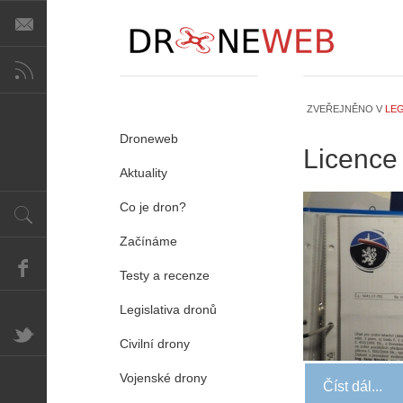
ZVEŘEJNĚNO V
LEG
Droneweb
Licence
Aktuality
Co je dron?
Začínáme
Testy a recenze
Legislativa dronů
Civilní drony
Vojenské drony
Číst dál...