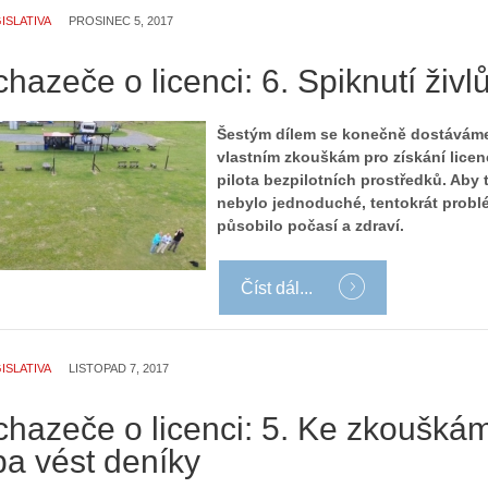
ISLATIVA
PROSINEC 5, 2017
hazeče o licenci: 6. Spiknutí živl
Šestým dílem se konečně dostávám
vlastním zkouškám pro získání licen
pilota bezpilotních prostředků. Aby 
nebylo jednoduché, tentokrát prob
působilo počasí a zdraví.
Číst dál...
ISLATIVA
LISTOPAD 7, 2017
chazeče o licenci: 5. Ke zkoušká
ba vést deníky