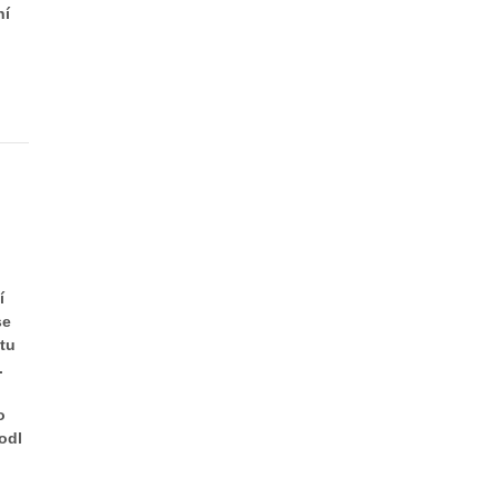
ní
o
í
se
etu
.
o
odl