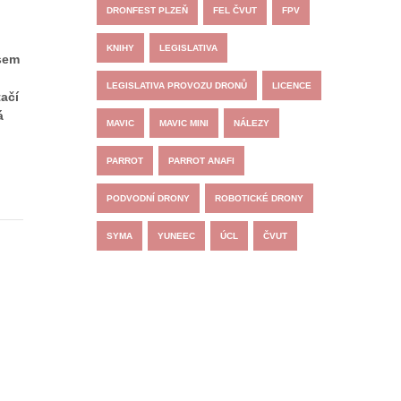
DRONFEST PLZEŇ
FEL ČVUT
FPV
KNIHY
LEGISLATIVA
jsem
LEGISLATIVA PROVOZU DRONŮ
LICENCE
tačí
á
MAVIC
MAVIC MINI
NÁLEZY
PARROT
PARROT ANAFI
PODVODNÍ DRONY
ROBOTICKÉ DRONY
SYMA
YUNEEC
ÚCL
ČVUT