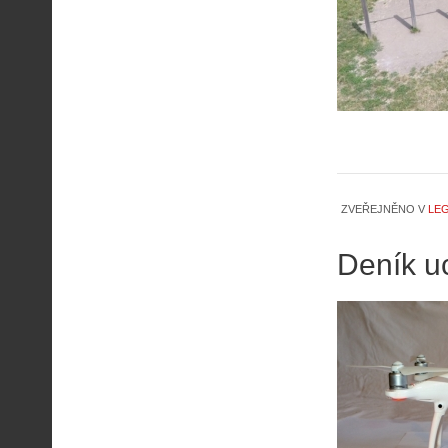
ZVEŘEJNĚNO V
LEG
Deník uc