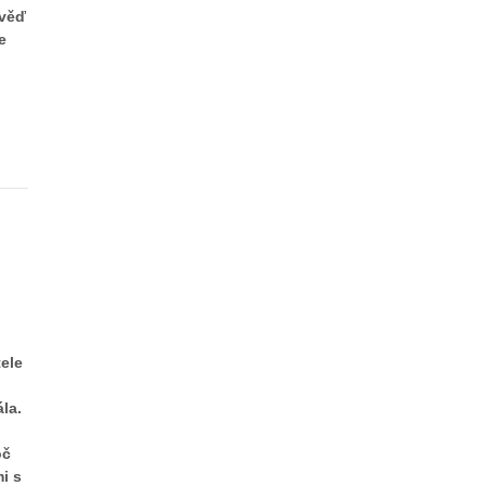
ověď
e
o
ele
ála.
oč
i s