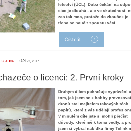
letectví (ÚCL). Doba čekání na odp
sice je dlouhá - ale ve skutečnosti n
zas tak moc, protože do zkoušek je
třeba se naučit spoustu věcí.
Číst dál...
ISLATIVA
ZÁŘÍ 23, 2017
hazeče o licenci: 2. První kroky
Druhým dílem pokračuje vyprávění 
tom, jak jsem se z hobby provozovat
dronů stal majitelem takových těch
papírů, které z vás udělají profesion
V minulém díle jste si mohli přečíst
důvody, které mě k tomu vedly, a pr
jsem si vybral nabídku firmy Telink m