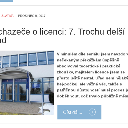
ISLATIVA
PROSINEC 9, 2017
hazeče o licenci: 7. Trochu delší
nd
V minulém díle seriálu jsem navzdor
nečekaným překážkám úspěšně
absolvoval teoretické i praktické
zkoušky, majitelem licence jsem se
přesto ještě nestal. Úřad není nějak
hej-počkej, ale vážná věc, takže s
patřičnou důstojností musí proces j
doběhnout, což trvalo přibližně měsí
Číst dál...