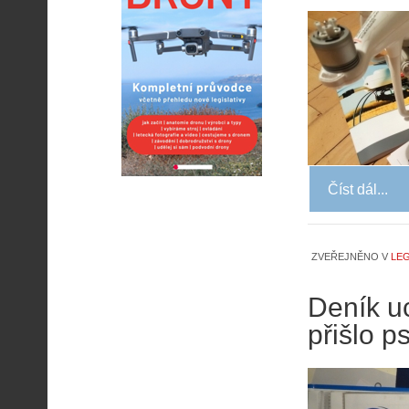
Číst dál...
ZVEŘEJNĚNO V
LEG
Deník uc
přišlo p