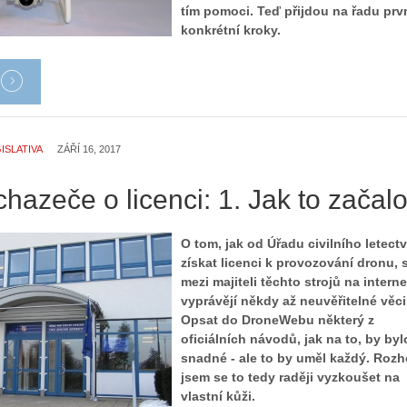
Z
tím pomoci. Teď přijdou na řadu prv
h
konkrétní kroky.
S
i
e
s
r
t
i
o
á
r
l
i
ISLATIVA
ZÁŘÍ 16, 2017
:
e
Z
d
a
hazeče o licenci: 1. Jak to začal
r
č
o
í
n
O tom, jak od Úřadu civilního letectv
n
ů
získat licenci k provozování dronu, 
á
:
mezi majiteli těchto strojů na intern
m
1
vyprávějí někdy až neuvěřitelné věci
e
.
Opsat do DroneWebu některý z
s
N
oficiálních návodů, jak na to, by byl
d
e
snadné - ale to by uměl každý. Rozh
r
p
jsem se to tedy raději vyzkoušet na
o
r
vlastní kůži.
n
á