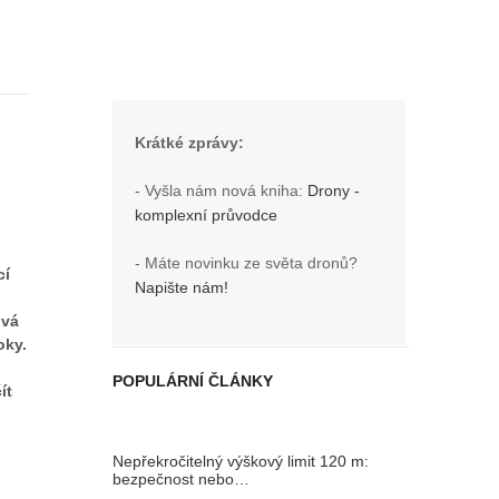
Krátké zprávy:
- Vyšla nám nová kniha:
Drony -
komplexní průvodce
- Máte novinku ze světa dronů?
cí
Napište nám!
ová
oky.
POPULÁRNÍ ČLÁNKY
ít
Nepřekročitelný výškový limit 120 m:
bezpečnost nebo…