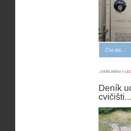
Číst dál...
ZVEŘEJNĚNO V
LEG
Deník uc
cvičišti..