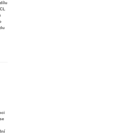
dílu
ÚCL
u
o
adu
nci
 se
lní