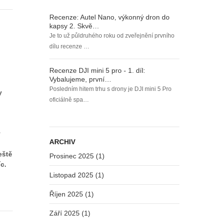
Recenze: Autel Nano, výkonný dron do
kapsy 2. Skvě…
Je to už půldruhého roku od zveřejnění prvního
dílu recenze …
Recenze DJI mini 5 pro - 1. díl:
Vybalujeme, první…
Posledním hitem trhu s drony je DJI mini 5 Pro
y
oficiálně spa…
ý
ARCHIV
eště
Prosinec 2025 (1)
c.
Listopad 2025 (1)
Říjen 2025 (1)
Září 2025 (1)