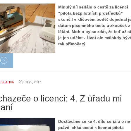
Minulý díl seriálu o cestě za licencí
"pilota bezpilotních prostředků"
skončil v klíčovém bodě: dojednal 
datum písemného testu a zkoušek z
létání. Mohlo by se zdát, že teď už s
je jen udělat - život ale málokdy býv
tak přímočarý.
ISLATIVA
ŘÍJEN 25, 2017
hazeče o licenci: 4. Z úřadu mi
saní
Dostáváme se ke 4. dílu seriálu o ne
právě lehké cestě k licenci pilota