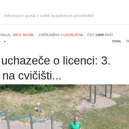
Informační portál o světě bezpilotních prostředků
PSAL(A)
JAN A. NOVÁK
ZVEŘEJNĚNO V
LEGISLATIVA
ČÍST
13890
KRÁT
EMAIL
T
uchazeče o licenci: 3.
na cvičišti...