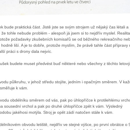
k bude praktická část. Jistě jste se svým strojem už nějaký čas létali a
, že tohle nebude problém - alespoň já jsem si to nejdřív myslel. Realita
 protože požadavky zkušebních komisařů se od běžného rekreačního ne
 hodně liší. A je to dobře, protože myslím, že právě tahle část přípravy
lší práci s drony dala nejvíc.
oušek budete muset předvést buď některé nebo všechny z těchto letov
obvodu půlkruhu, v jehož středu stojíte, jedním i opačným směrem. V ka
í směřuje k vám.
bvodu obdélníku směrem od vás, pak po úhlopříčce k protilehlému vrcho
na sousední vrchol a pak po druhé úhlopříčce zpět k vám. Výsledný
dobu jakéhosi motýla. Stroj je opět zádí natočen stále k vám.
obdélníkovém obvodu letiště, nejdřív ve stejné výšce, po první obrátce o 