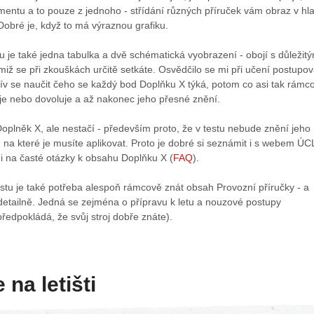
mentu a to pouze z jednoho - střídání různých příruček vám obraz v hl
obré je, když to má výraznou grafiku.
je také jedna tabulka a dvě schématická vyobrazení - obojí s důležitý
miž se při zkouškách určitě setkáte. Osvědčilo se mi při učení postupov
řív se naučit čeho se každý bod Doplňku X týká, potom co asi tak rámc
uje nebo dovoluje a až nakonec jeho přesné znění.
 Doplněk X, ale nestačí - především proto, že v testu nebude znění jeho
, na které je musíte aplikovat. Proto je dobré si seznámit i s webem ÚC
i na časté otázky k obsahu Doplňku X (
FAQ
).
stu je také potřeba alespoň rámcově znát obsah Provozní příručky - a
i detailně. Jedná se zejména o přípravu k letu a nouzové postupy
edpokládá, že svůj stroj dobře znáte).
na letišti