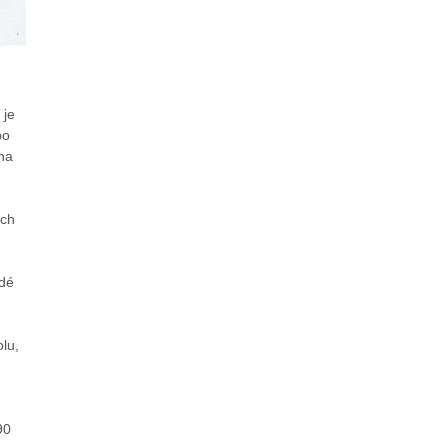
 je
bo
 na
ých
ždé
lu,
90