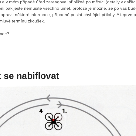
 a v mém případě úřad zareagoval přibližně po měsíci (detaily v dalšíc
Ani pak ještě nemusíte všechno umět, protože je možné, že po vás bu
o opravit některé informace, případně poslat chybějící přílohy. A teprve 
mluvě termínu zkoušek.
 moc?
k se nabiflovat