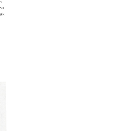
h
dou
pak