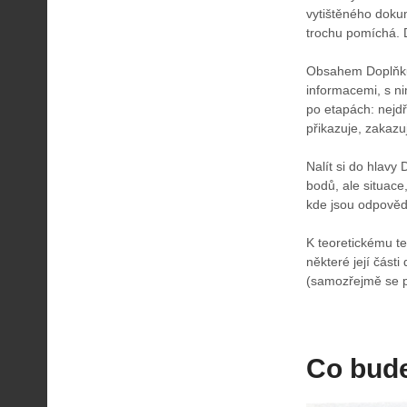
vytištěného doku
trochu pomíchá. D
Obsahem Doplňku 
informacemi, s ni
po etapách: nejd
přikazuje, zakaz
Nalít si do hlavy
bodů, ale situace
kde jsou odpověd
K teoretickému te
některé její část
(samozřejmě se př
Co bude 