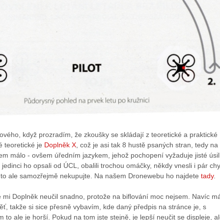
ového, když prozradím, že zkoušky se skládají z teoretické a praktické
é teoretické je
Doplněk X
, což je asi tak 8 hustě psaných stran, tedy na
em málo - ovšem úředním jazykem, jehož pochopení vyžaduje jisté úsil
 jedinci ho opsali od ÚCL, obalili trochou omáčky, někdy vnesli i pár ch
- to ale samozřejmě nekupujte. Na našem Dronewebu ho najdete
tady
.
e mi Doplněk neučil snadno, protože na biflování moc nejsem. Navíc 
ěť, takže si sice přesně vybavím, kde daný předpis na stránce je, s
o ale je horší. Pokud na tom jste stejně, je lepší neučit se displeje, al