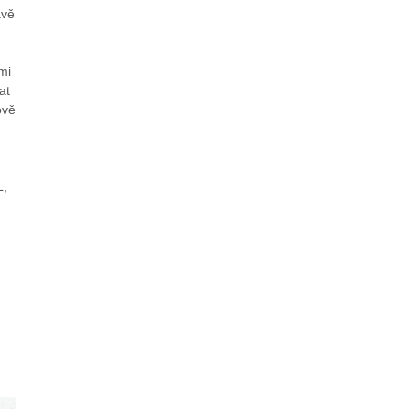
avě
mi
at
ově
L,