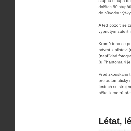
stupňů stoupá do 
dalších 90 stupňů
do původní výšky,
A teď pozor: se 
vypnutým satelit
Kromě toho se po
návrat k pilotovi
(například fotogr
(u Phantoma 4 je
Před zkouškami t
pro automatický n
testech se stroj 
několik metrů před
Létat, lé