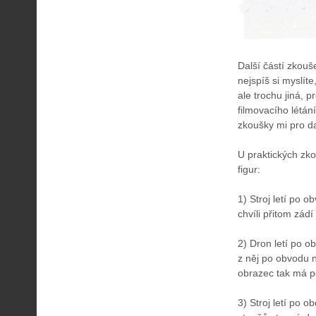
Další částí zkouše
nejspíš si myslíte
ale trochu jiná,
filmovacího létání
zkoušky mi pro da
U praktických zk
figur:
1) Stroj letí po 
chvíli přitom zád
2) Dron letí po o
z něj po obvodu 
obrazec tak má po
3) Stroj letí po 