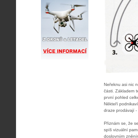
Neřeknu asi nic n
části. Základem t
první pohled celk
Někteří podnikaví
draze prodávají 
Přiznám se, že s
spíš vizuální pam
doslovným zněním t