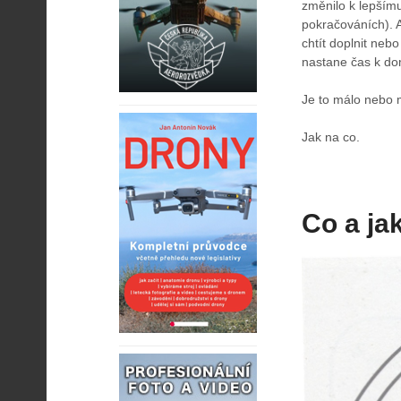
změnilo k lepšímu
pokračováních). 
chtít doplnit neb
nastane čas k do
Je to málo nebo
Jak na co.
Co a ja