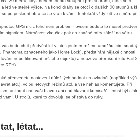
cca 20 metrů, když během tohoto stoupání přeletí dráhu, otočí se o
 a letí ve stejné výšce. Na konci dráhy se otočí o dalších 90 stupňů a k
 se po poslední obrátce se vrátí k vám. Tentokrát vždy letí ve směru př
zapnutou GPS nic z toho není problém - ovšem budete to muset předvést
ním signálem. Náročnost zkoušek pak do značné míry záleží na větru.
 vás bude chtít předvést let v inteligentním režimu umožňujícím snadn
 (u Phantoma označeného jako Home Lock), předstírání nějaké činnosti
afování nebo filmování určitého objektu) a nouzové přerušení letu Fail 
 to RTH).
aké předvedete nastavení důležitých hodnot na ovladači (například vý
ávrat atd.), volbu letových režimů atd. a vše nahlas komentujete. Při
nesmí ocitnout nad vaší hlavou ani nad hlavami komisařů - musí být stál
 vámi. U strojů, které to dovolují, se přistává do ruky.
tat, létat...