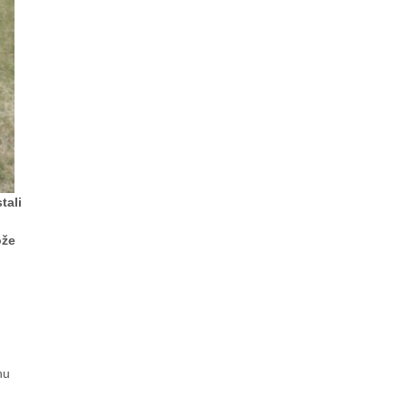
tali
ože
hu