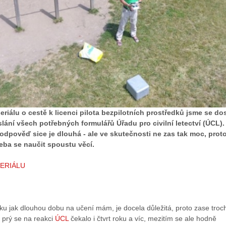
eriálu o cestě k licenci pilota bezpilotních prostředků jsme se dos
lání všech potřebných formulářů Úřadu pro civilní letectví (ÚCL).
odpověď sice je dlouhá - ale ve skutečnosti ne zas tak moc, prot
eba se naučit spoustu věcí.
SERIÁLU
u jak dlouhou dobu na učení mám, je docela důležitá, proto zase troc
 prý se na reakci
ÚCL
čekalo i čtvrt roku a víc, mezitím se ale hodně