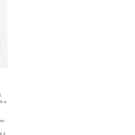
í.
yb a
mám
e z