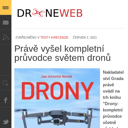
ZVEŘEJNĚNO V
TESTY A RECENZE
ČERVEN 2, 2021
Právě vyšel kompletní
průvodce světem dronů
Nakladatel
ství Grada
právě
uvádí na
trh knihu
"Drony:
kompletní
průvodce
včetně