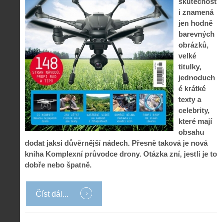
skutečnost
i znamená
jen hodně
barevných
obrázků,
velké
titulky,
jednoduch
é krátké
texty a
celebrity,
které mají
obsahu
dodat jaksi důvěrnější nádech. Přesně taková je nová
kniha Komplexní průvodce drony. Otázka zní, jestli je to
dobře nebo špatně.
Číst dál...