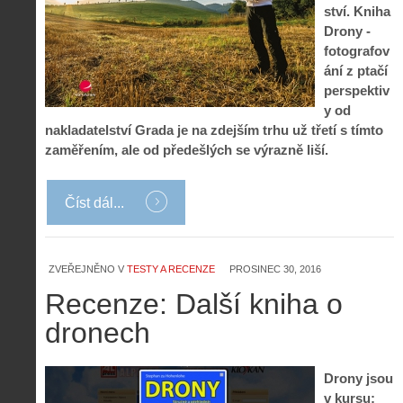
ství. Kniha
Drony -
fotografov
ání z ptačí
perspektiv
y od
nakladatelství Grada je na zdejším trhu už třetí s tímto
zaměřením, ale od předešlých se výrazně liší.
Číst dál...
ZVEŘEJNĚNO V
TESTY A RECENZE
PROSINEC 30, 2016
Recenze: Další kniha o
Z
dronech
h
i
S
s
A
e
Drony jsou
t
i
r
o
v kursu;