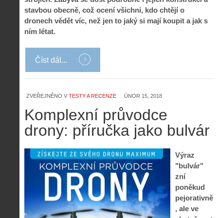
stavbou obecně, což ocení všichni, kdo chtějí o
dronech vědět víc, než jen to jaký si mají koupit a jak s
ním létat.
Číst dál...
ZVEŘEJNĚNO V
TESTY A RECENZE
ÚNOR 15, 2018
Komplexní průvodce
drony: příručka jako bulvár
Výraz
"bulvár"
zní
poněkud
pejorativně
, ale ve