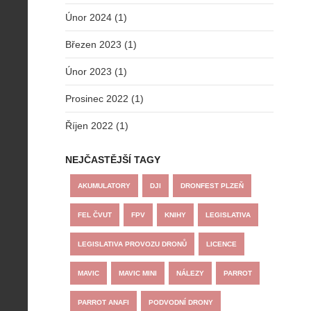
Únor 2024 (1)
Březen 2023 (1)
Únor 2023 (1)
Prosinec 2022 (1)
Říjen 2022 (1)
NEJČASTĚJŠÍ TAGY
AKUMULATORY
DJI
DRONFEST PLZEŇ
FEL ČVUT
FPV
KNIHY
LEGISLATIVA
LEGISLATIVA PROVOZU DRONŮ
LICENCE
MAVIC
MAVIC MINI
NÁLEZY
PARROT
PARROT ANAFI
PODVODNÍ DRONY