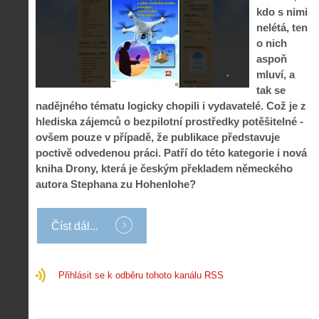
s
i
r
kdo s nimi
V
á
i
nelétá, ten
i
l
e
o nich
e
:
d
w
Z
aspoň
P
r
-
a
mluví, a
ř
o
p
č
tak se
e
n
o
í
d
ů
nadějného tématu logicky chopili i vydavatelé. Což je z
m
n
p
:
hlediska zájemců o bezpilotní prostředky potěšitelné -
o
á
i
1
ovšem pouze v případě, že publikace představuje
c
m
s
.
n
e
poctivě odvedenou práci. Patří do této kategorie i nová
y
N
í
s
kniha Drony, která je českým překladem německého
p
e
k
d
autora Stephana zu Hohenlohe?
r
p
k
r
o
r
a
o
l
á
ž
n
é
v
Číst dál...
d
y
t
e
é
:
á
m
h
3
n
z
o
.
Přihlásit se k odběru tohoto kanálu RSS
í
a
p
Z
s
p
i
á
d
o
l
k