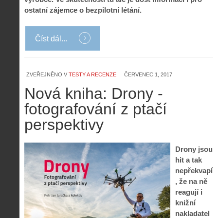
ostatní zájemce o bezpilotní létání.
Číst dál...
ZVEŘEJNĚNO V
TESTY A RECENZE
ČERVENEC 1, 2017
Nová kniha: Drony -
fotografování z ptačí
perspektivy
Drony jsou
hit a tak
nepřekvapí
, že na ně
reagují i
knižní
nakladatel