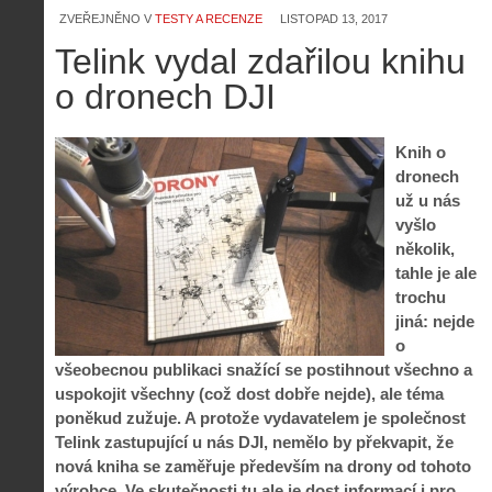
ZVEŘEJNĚNO V
TESTY A RECENZE
LISTOPAD 13, 2017
Telink vydal zdařilou knihu
o dronech DJI
Knih o
dronech
už u nás
vyšlo
několik,
tahle je ale
trochu
jiná: nejde
o
všeobecnou publikaci snažící se postihnout všechno a
uspokojit všechny (což dost dobře nejde), ale téma
poněkud zužuje. A protože vydavatelem je společnost
Telink zastupující u nás DJI, nemělo by překvapit, že
nová kniha se zaměřuje především na drony od tohoto
výrobce. Ve skutečnosti tu ale je dost informací i pro