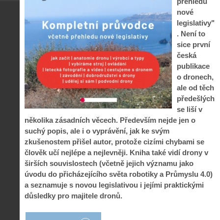
přehledu
nové
legislativy"
. Není to
sice první
česká
publikace
o dronech,
ale od těch
předešlých
se liší v
několika zásadních věcech. Především nejde jen o
suchý popis, ale i o vyprávění, jak ke svým
zkušenostem přišel autor, protože cizími chybami se
člověk učí nejlépe a nejlevněji. Kniha také vidí drony v
širších souvislostech (včetně jejich významu jako
úvodu do přicházejícího světa robotiky a Průmyslu 4.0)
a seznamuje s novou legislativou i jejími praktickými
důsledky pro majitele dronů.