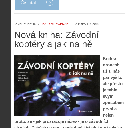
Číst dál...
ZVEŘEJNĚNO V
TESTY A RECENZE
LISTOPAD 9, 2019
Nová kniha: Závodní
koptéry a jak na ně
Knih o
dronech
už u nás
pár vyšlo,
ale přesto
je tahle
svým
způsobem
první a
nejen
proto, že - jak prozrazuje název - je o závodních
strojích. Zabývá se dost podrobně i jejich konstrukcí a