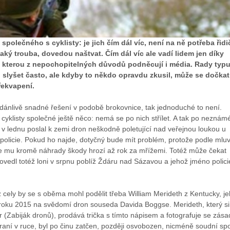
společného s cyklisty: je jich čím dál víc, není na ně potřeba řidi
ějaký trouba, dovedou naštvat. Čím dál víc ale vadí lidem jen díky
ii, kterou z nepochopitelných důvodů podněcují i média. Rady typ
ou slyšet často, ale kdyby to někdo opravdu zkusil, může se dočkat
řekvapení.
zdánlivě snadné řešení v podobě brokovnice, tak jednoduché to není.
s cyklisty společné ještě něco: nemá se po nich střílet. A tak po nezná
tos v lednu poslal k zemi dron neškodně poletující nad veřejnou loukou u
 policie. Pokud ho najde, dotyčný bude mít problém, protože podle mluv
cie mu kromě náhrady škody hrozí až rok za mřížemi. Totéž může čekat
rovedl totéž loni v srpnu poblíž Ždáru nad Sázavou a jehož jméno polici
cely by se s oběma mohl podělit třeba William Merideth z Kentucky, j
roku 2015 na svědomí dron souseda Davida Boggse. Merideth, který si
r (Zabiják dronů), prodává trička s tímto nápisem a fotografuje se zás
aní v ruce, byl po činu zatčen, později osvobozen, nicméně soudní spo