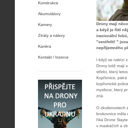
Konstrukce
Akumulátory
Drony mají něco 
Kamery
a když je řídí n
Ztráty a nálezy
iracionální fob
"sestřelit! " js
Kariéra
nepříjemného p
Kontakt / Inzerce
I když se nabízí 
Drony totiž mají 
střelci, který le
Kopřivnice, pátrá
kopřivnické poli
myslivce, který p
zná.
O zkušenostech z 
brokovnice měla 
říká Drone Slayte
v maskáčích a zbr