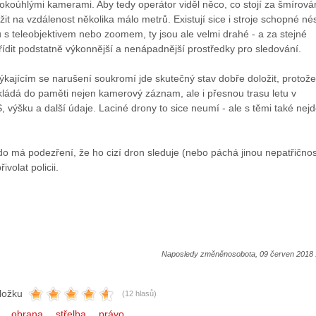
okoúhlými kamerami. Aby tedy operátor viděl něco, co stojí za šmírová
žit na vzdálenost několika málo metrů. Existují sice i stroje schopné né
s teleobjektivem nebo zoomem, ty jsou ale velmi drahé - a za stejné
řídit podstatně výkonnější a nenápadnější prostředky pro sledování.
ýkajícím se narušení soukromí jde skutečný stav dobře doložit, protože
kládá do paměti nejen kamerový záznam, ale i přesnou trasu letu v
 výšku a další údaje. Laciné drony to sice neumí - ale s těmi také nej
 má podezření, že ho cizí dron sleduje (nebo páchá jinou nepatřičnos
ivolat policii.
Naposledy změněnosobota, 09 červen 2018 
ložku
(12 hlasů)
obrana
střelba
právo