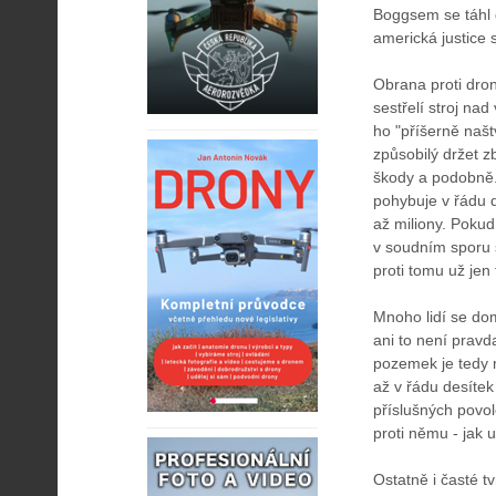
Boggsem se táhl d
americká justice 
Obrana proti dron
sestřelí stroj na
ho "příšerně naštv
způsobilý držet z
škody a podobně.
pohybuje v řádu de
až miliony. Pokud 
v soudním sporu s
proti tomu už jen 
Mnoho lidí se dom
ani to není pravd
pozemek je tedy 
až v řádu desítek
příslušných povol
proti němu - jak u
Ostatně i časté t