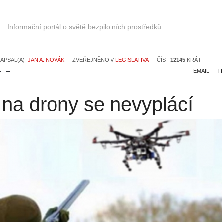
Informační portál o světě bezpilotních prostředků
APSAL(A)
JAN A. NOVÁK
ZVEŘEJNĚNO V
LEGISLATIVA
ČÍST
12145
KRÁT
EMAIL
T
t na drony se nevyplácí