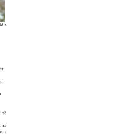
čák
u
mém
čí
e
ehož
adně
r s