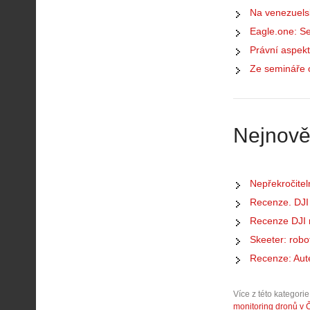
e
Na venezuelsk
w
Eagle.one: Se
-
P
p
ř
Právní aspekt
o
e
Ze semináře 
m
d
o
p
c
i
n
s
Nejnově
í
y
k
p
k
r
a
o
Nepřekročitel
ž
l
Recenze. DJI m
d
é
Recenze DJI m
é
t
h
á
Skeeter: robo
o
n
Recenze: Aute
p
í
i
s
Více z této kategorie
l
d
monitoring dronů v 