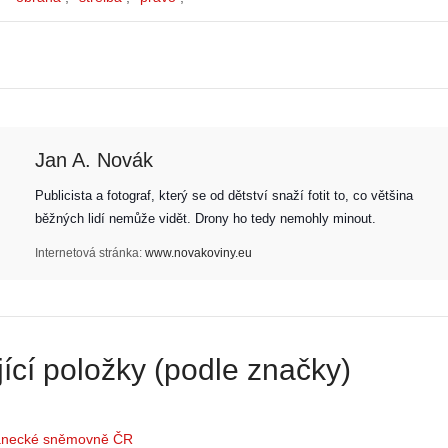
Jan A. Novák
Publicista a fotograf, který se od dětství snaží fotit to, co většina 
běžných lidí nemůže vidět. Drony ho tedy nemohly minout. 
Internetová stránka:
www.novakoviny.eu
Z
h
S
i
e
s
ící položky (podle značky)
r
t
i
o
á
r
l
i
lanecké sněmovně ČR