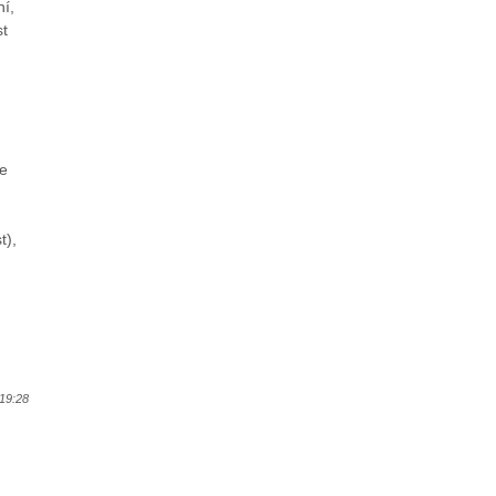
ní,
st
de
t),
19:28