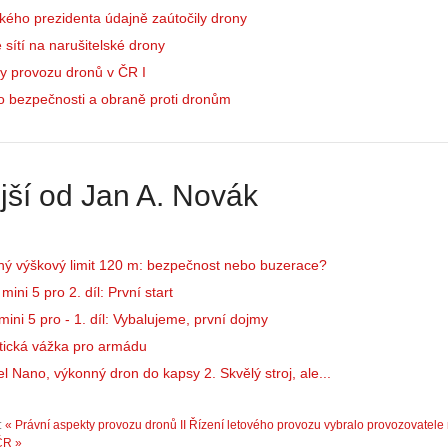
:
e
ého prezidenta údajně zaútočily drony
Z
d
 sítí na narušitelské drony
a
r
č
y provozu dronů v ČR I
o
í
n
o bezpečnosti a obraně proti dronům
n
ů
á
:
m
1
e
.
jší od Jan A. Novák
s
N
d
e
r
p
o
r
ný výškový limit 120 m: bezpečnost nebo buzerace?
n
á
ini 5 pro 2. díl: První start
y
v
ini 5 pro - 1. díl: Vybalujeme, první dojmy
:
e
3
m
tická vážka pro armádu
.
z
l Nano, výkonný dron do kapsy 2. Skvělý stroj, ale...
Z
a
á
p
:
« Právní aspekty provozu dronů II
Řízení letového provozu vybralo provozovatele
k
o
ČR »