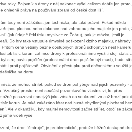
va roky. Bojovník s drony z něj nakonec vyšel celkem dobře jen proto,
se ohledně práva na používání zbraní od české dost liší.
ům tedy není záležitost jen technická, ale také právní. Pokud někdo
d veřejnou plochou nebo dokonce nad zahradou jeho majitele jen proto, 
al" (jak údajně řekl tisku myslivec ze Ždáru), pak je otázka, jestli je
braň. Do hry také vstupuje úmyslné poškození cizího majetku, náhrady
 Přitom cena většiny běžně dostupných dronů schopných nést kameru
sítek tisíc korun, zatímco drony k profesionálnímu využití stojí statisí
byl stroj navíc pojištěn (profesionální dron pojištěn být musí), bude stř
tát i proti pojišťovně. Obvinění z přestupku proti občanskému soužití j
třešnička na dortu.
nívá, že mohou střílet, pokud se dron pohybuje nad jejich pozemky - a
a. Vzdušný prostor není součást pozemkového vlastnictví, let přes
možné posuzovat nanejvýš jako zásah do soukromí, za což hrozí poku
 tisíc korun. Je také zakázáno létat nad hustě obydlenými plochami bez
ení. Ale v okamžiku, kdy majitel nemovitosti začne střílet, otočí se záko
ž jsme viděli výše.
vrzení, že dron "šmíruje", je problematické, protože běžně dostupné dr