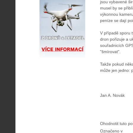
jsou vybavené šir
musel by se přiblí
výkonnou kameru 
peníze se dají po
V případě sporu t
dron pořizuje a u
souřadnicích GPS,
"šmírovat".
Takže pokud někdo
může jen jedno: př
Jan A. Novák
Ohodnotit tuto po
Označeno v