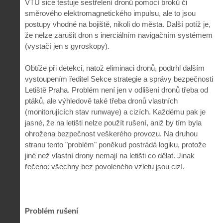
VTÚ sice testuje sestřelení dronů pomocí broků či
směrového elektromagnetického impulsu, ale to jsou
postupy vhodné na bojiště, nikoli do města. Další potíž je,
že nelze zarušit dron s inerciálním navigačním systémem
(vystačí jen s gyroskopy).
Obtíže při detekci, natož eliminaci dronů, podtrhl dalším
vystoupením ředitel Sekce strategie a správy bezpečnosti
Letiště Praha. Problém není jen v odlišení dronů třeba od
ptáků, ale výhledově také třeba dronů vlastních
(monitorujících stav runwaye) a cizích. Každému pak je
jasné, že na letišti nelze použít rušení, aniž by tím byla
ohrožena bezpečnost veškerého provozu. Na druhou
stranu tento "problém" poněkud postrádá logiku, protože
jiné než vlastní drony nemají na letišti co dělat. Jinak
řečeno: všechny bez povoleného vzletu jsou cizí.
Problém rušení