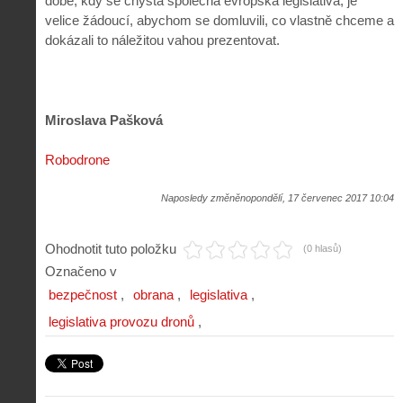
době, kdy se chystá společná evropská legislativa, je
velice žádoucí, abychom se domluvili, co vlastně chceme a
dokázali to náležitou vahou prezentovat.
Miroslava Pašková
Robodrone
Naposledy změněnopondělí, 17 červenec 2017 10:04
Ohodnotit tuto položku
(0 hlasů)
Označeno v
bezpečnost
obrana
legislativa
legislativa provozu dronů