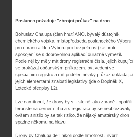
Poslanec požaduje "z
brojní průkaz" na dron.
Bohuslav Chalupa (člen hnutí ANO, bývalý důstojník
chemického vojska, místopředseda poslaneckého Výboru
pro obranu a člen Výboru pro bezpečnost) se proti
spokojení se s dobrovolnou aplikací důrazně vymezil.
Podle něj by měly mít drony registrační čísla, jejich kupující
se prokázat občanským průkazem, být vedeni ve
speciálním registru a mít přidělen nějaký průkaz dokládající
jejich elementární znalosti legislativy (jde o Doplněk X,
Letecké předpisy L2).
Lze namítnout, že drony by si - stejně jako zbraně - opatřili
teroristé na černém trhu a s registrací by se neobtěžovali,
ovšem snížilo by se tak riziko, že nějaký amatérský dron
spadne někomu na hlavu.
Drony by Chalupa dělil nikoli podle hmotnosti, nýbrž