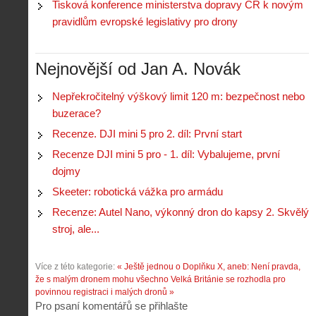
r
Tisková konference ministerstva dopravy ČR k novým
V
á
i
i
pravidlům evropské legislativy pro drony
l
e
e
:
d
w
Z
P
r
-
a
Nejnovější od Jan A. Novák
ř
o
p
č
e
n
o
í
d
ů
Nepřekročitelný výškový limit 120 m: bezpečnost nebo
m
n
p
:
buzerace?
o
á
i
1
c
m
Recenze. DJI mini 5 pro 2. díl: První start
s
.
n
e
y
N
Recenze DJI mini 5 pro - 1. díl: Vybalujeme, první
í
s
p
e
k
d
dojmy
r
p
k
r
o
r
Skeeter: robotická vážka pro armádu
a
o
l
á
ž
n
Recenze: Autel Nano, výkonný dron do kapsy 2. Skvělý
é
v
d
y
t
e
stroj, ale...
é
:
á
m
h
3
n
z
o
.
Více z této kategorie:
« Ještě jednou o Doplňku X, aneb: Není pravda,
í
a
p
Z
že s malým dronem mohu všechno
Velká Británie se rozhodla pro
s
p
i
á
povinnou registraci i malých dronů »
d
o
l
k
Pro psaní komentářů se přihlašte
r
m