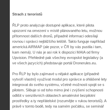
Strach z teroristů
ŘLP proto analyzuje dostupné aplikace, které pilota
upozorní na omezení v místě plánovaného letu, možnou
přítomnost dalších dronů, případně informaci odesílají
rovnou i správci nejbližšího letiště. Takto funguje například
americká AIRMAP (ale pozor, v ČR by vás pustila i tam,
kam nemá). U nás je asi rok k dispozici MAIA od firmy
Upvision. Přehledně pak všechny evropské legislativy (a
ve všech jazycích) představuje portál Dronerules.eu.
Pro ŘLP by bylo zajímavé u nějaké aplikace (případně
vytvoří vlastní) využívat modul pro správce a ohlášené lety
integrovat do svého systému, včetně možnosti spojit se s
pilotem. Slibuje si od toho mimo jiné i zvýšení schopnosti
odlišit v senzitivních oblastech amatérské bezpilotní
prostředky a ty nepřátelské (rozumějte v rukou teroristů). A
právě v tomto bodě, tedy na samém počátku, se seminář