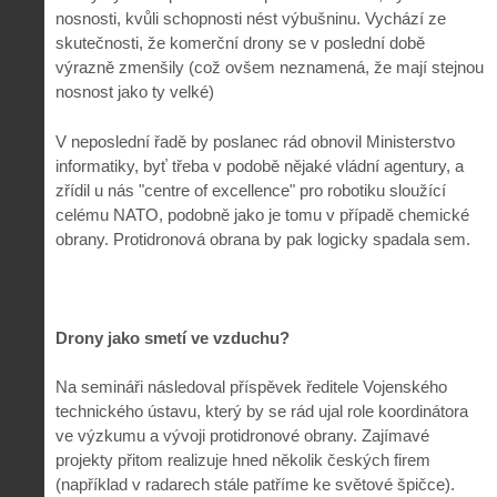
nosnosti, kvůli schopnosti nést výbušninu. Vychází ze
skutečnosti, že komerční drony se v poslední době
výrazně zmenšily (což ovšem neznamená, že mají stejnou
nosnost jako ty velké)
V neposlední řadě by poslanec rád obnovil Ministerstvo
informatiky, byť třeba v podobě nějaké vládní agentury, a
zřídil u nás "centre of excellence" pro robotiku sloužící
celému NATO, podobně jako je tomu v případě chemické
obrany. Protidronová obrana by pak logicky spadala sem.
Drony jako smetí ve vzduchu?
Na semináři následoval příspěvek ředitele Vojenského
technického ústavu, který by se rád ujal role koordinátora
ve výzkumu a vývoji protidronové obrany. Zajímavé
projekty přitom realizuje hned několik českých firem
(například v radarech stále patříme ke světové špičce).