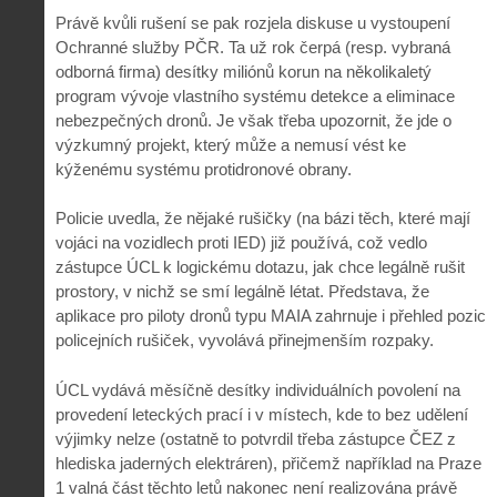
Právě kvůli rušení se pak rozjela diskuse u vystoupení
Ochranné služby PČR. Ta už rok čerpá (resp. vybraná
odborná firma) desítky miliónů korun na několikaletý
program vývoje vlastního systému detekce a eliminace
nebezpečných dronů. Je však třeba upozornit, že jde o
výzkumný projekt, který může a nemusí vést ke
kýženému systému protidronové obrany.
Policie uvedla, že nějaké rušičky (na bázi těch, které mají
vojáci na vozidlech proti IED) již používá, což vedlo
zástupce ÚCL k logickému dotazu, jak chce legálně rušit
prostory, v nichž se smí legálně létat. Představa, že
aplikace pro piloty dronů typu MAIA zahrnuje i přehled pozic
policejních rušiček, vyvolává přinejmenším rozpaky.
ÚCL vydává měsíčně desítky individuálních povolení na
provedení leteckých prací i v místech, kde to bez udělení
výjimky nelze (ostatně to potvrdil třeba zástupce ČEZ z
hlediska jaderných elektráren), přičemž například na Praze
1 valná část těchto letů nakonec není realizována právě