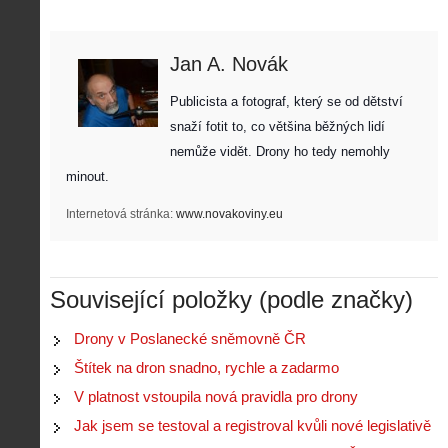
Jan A. Novák
Publicista a fotograf, který se od dětství 
snaží fotit to, co většina běžných lidí 
nemůže vidět. Drony ho tedy nemohly 
minout. 
Internetová stránka:
www.novakoviny.eu
Související položky (podle značky)
Z
Drony v Poslanecké sněmovně ČR
h
Štítek na dron snadno, rychle a zadarmo
i
S
s
V platnost vstoupila nová pravidla pro drony
A
e
t
i
r
Jak jsem se testoval a registroval kvůli nové legislativě
o
s
i