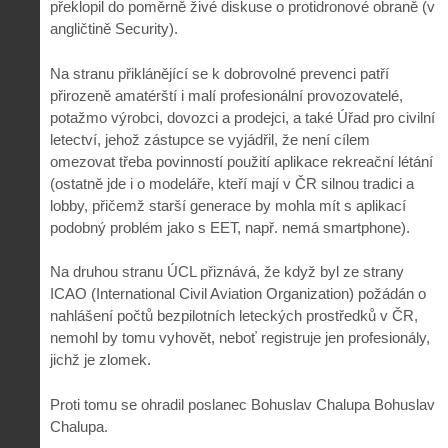
překlopil do poměrně živé diskuse o protidronové obraně (v
angličtině Security).
Na stranu přiklánějící se k dobrovolné prevenci patří
přirozeně amatérští i malí profesionální provozovatelé,
potažmo výrobci, dovozci a prodejci, a také Úřad pro civilní
letectví, jehož zástupce se vyjádřil, že není cílem
omezovat třeba povinností použití aplikace rekreační létání
(ostatně jde i o modeláře, kteří mají v ČR silnou tradici a
lobby, přičemž starší generace by mohla mít s aplikací
podobný problém jako s EET, např. nemá smartphone).
Na druhou stranu ÚCL přiznává, že když byl ze strany
ICAO (International Civil Aviation Organization) požádán o
nahlášení počtů bezpilotních leteckých prostředků v ČR,
nemohl by tomu vyhovět, neboť registruje jen profesionály,
jichž je zlomek.
Proti tomu se ohradil poslanec Bohuslav Chalupa Bohuslav
Chalupa.