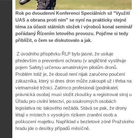
Rok po dvoudenní Konferenci Speciálních sil "Využití
UAS a obrana proti nim" se nyní na prakticky stejné
téma za účasti státních složek i výrobců konal seminář
pořádaný Řízením letového provozu. Pojďme si tedy
přiblížit, o čem se diskutovalo a jak.
Z úvodního příspěvku ŘLP bylo jasné, že usiluje
především o preventivní ochranu (v angličtině vystihuje
pojem Safety) určenou amatérským pilotům dronů.
Problém totiž je, že dosud není nijak zaručeno poučení
zákazníka, který si dnes dron může zakoupit už i třeba na
vietnamské tržnici. Zatímco profesionál (podnikatel,
právnická osoba) musí složit zkoušky a registrovat stroj u
Úřadu pro civilní letectví, po soukromých osobách
legislativa nic takového nežádá. Stává se pak, že drony
létají v místech s vysokým rizikem zranění osob a
poškození majetku. Například v bezletové zóně Pražského
hradu jde o desítky případů měsíčně.