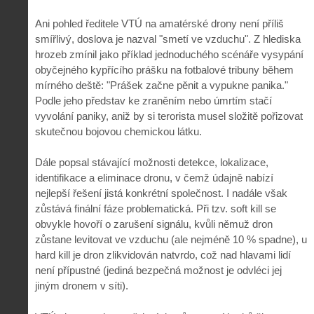
Ani pohled ředitele VTÚ na amatérské drony není příliš
smířlivý, doslova je nazval "smetí ve vzduchu". Z hlediska
hrozeb zmínil jako příklad jednoduchého scénáře vysypání
obyčejného kypřícího prášku na fotbalové tribuny během
mírného deště: "Prášek začne pěnit a vypukne panika."
Podle jeho představ ke zraněním nebo úmrtím stačí
vyvolání paniky, aniž by si terorista musel složitě pořizovat
skutečnou bojovou chemickou látku.
Dále popsal stávající možnosti detekce, lokalizace,
identifikace a eliminace dronu, v čemž údajně nabízí
nejlepší řešení jistá konkrétní společnost. I nadále však
zůstává finální fáze problematická. Při tzv. soft kill se
obvykle hovoří o zarušení signálu, kvůli němuž dron
zůstane levitovat ve vzduchu (ale nejméně 10 % spadne), u
hard kill je dron zlikvidován natvrdo, což nad hlavami lidí
není přípustné (jediná bezpečná možnost je odvléci jej
jiným dronem v síti).