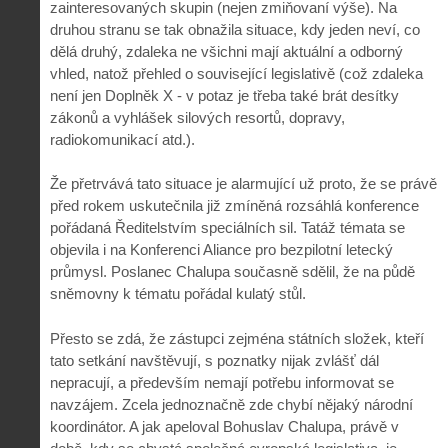
zainteresovaných skupin (nejen zmiňovaní výše). Na
druhou stranu se tak obnažila situace, kdy jeden neví, co
dělá druhý, zdaleka ne všichni mají aktuální a odborný
vhled, natož přehled o související legislativě (což zdaleka
není jen Doplněk X - v potaz je třeba také brát desítky
zákonů a vyhlášek silových resortů, dopravy,
radiokomunikací atd.).
Že přetrvává tato situace je alarmující už proto, že se právě
před rokem uskutečnila již zmíněná rozsáhlá konference
pořádaná Ředitelstvím speciálních sil. Tatáž témata se
objevila i na Konferenci Aliance pro bezpilotní letecký
průmysl. Poslanec Chalupa současně sdělil, že na půdě
sněmovny k tématu pořádal kulatý stůl.
Přesto se zdá, že zástupci zejména státních složek, kteří
tato setkání navštěvují, s poznatky nijak zvlášť dál
nepracují, a především nemají potřebu informovat se
navzájem. Zcela jednoznačně zde chybí nějaký národní
koordinátor. A jak apeloval Bohuslav Chalupa, právě v