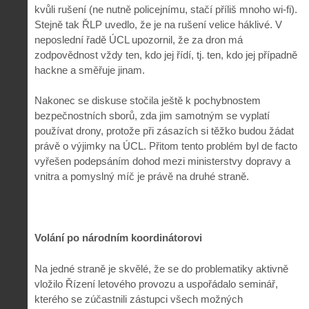
kvůli rušení (ne nutně policejnímu, stačí příliš mnoho wi-fi).
Stejně tak ŘLP uvedlo, že je na rušení velice háklivé. V
neposlední řadě ÚCL upozornil, že za dron má
zodpovědnost vždy ten, kdo jej řídí, tj. ten, kdo jej případně
hackne a směřuje jinam.
Nakonec se diskuse stočila ještě k pochybnostem
bezpečnostních sborů, zda jim samotným se vyplatí
používat drony, protože při zásazích si těžko budou žádat
právě o výjimky na ÚCL. Přitom tento problém byl de facto
vyřešen podepsáním dohod mezi ministerstvy dopravy a
vnitra a pomyslný míč je právě na druhé straně.
Volání po národním koordinátorovi
Na jedné straně je skvělé, že se do problematiky aktivně
vložilo Řízení letového provozu a uspořádalo seminář,
kterého se zúčastnili zástupci všech možných