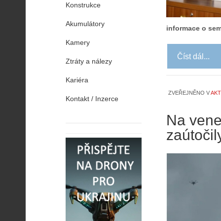
Konstrukce
Akumulátory
informace o sem
Kamery
Číst dál...
Ztráty a nálezy
Kariéra
ZVEŘEJNĚNO V
AKT
Kontakt / Inzerce
Na vene
zaútočil