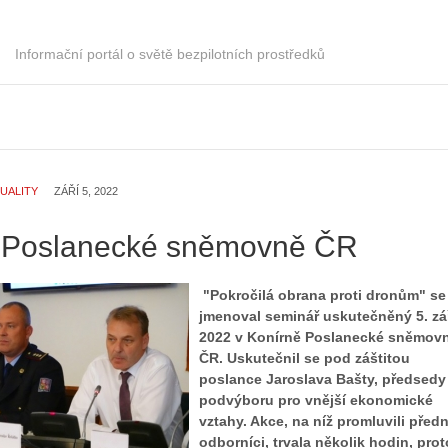
Informační portál o světě bezpilotních prostředků
UALITY
ZÁŘÍ 5, 2022
 Poslanecké sněmovně ČR
"Pokročilá obrana proti dronům" se
jmenoval seminář uskutečněný 5. zá
2022 v Konírně Poslanecké sněmov
ČR. Uskutečnil se pod záštitou
poslance Jaroslava Bašty, předsedy
podvýboru pro vnější ekonomické
vztahy. Akce, na níž promluvili předn
odborníci, trvala několik hodin, prot