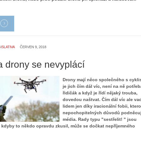
ISLATIVA
ČERVEN 9, 2018
na drony se nevyplácí
Drony mají něco společného s cyklis
je jich čím dál víc, není na ně potřeb
řidičák a když je řídí nějaký trouba,
dovedou naštvat. Čím dál víc ale va
Z
lidem jen díky iracionální fobii, kter
h
nepochopitelných důvodů podněcují
S
i
média. Rady typu "sestřelit! " jsou
e
s
le kdyby to někdo opravdu zkusil, může se dočkat nepříjemného
r
t
i
o
á
r