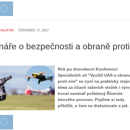
l
i
:
e
Z
d
a
r
č
o
ISLATIVA
ČERVENEC 17, 2017
í
n
n
ů
náře o bezpečnosti a obraně proti
á
:
m
1
e
.
s
N
Rok po dvoudenní Konferenci
d
e
Speciálních sil "Využití UAS a obran
r
p
proti nim" se nyní na prakticky stej
o
r
téma za účasti státních složek i výr
n
á
konal seminář pořádaný Řízením
y
v
letového provozu. Pojďme si tedy
:
e
přiblížit, o čem se diskutovalo a jak.
3
m
.
z
Z
a
á
p