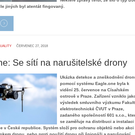
Některé zprávy tvrdí, že šlo o typ DJI
le jiných byl atentát fingovaný.
UALITY
ČERVENEC 27, 2018
e: Se sítí na narušitelské drony
Ukázka detekce a zneškodnění dron
pomocí systému Eagle.one byla k
vidění 25. července na Císařském
ostrově v Praze. Zařízení vzniklo jak
výsledek smluvního výzkumu Fakul
elektrotechnické ČVUT v Praze,
zadaného společností 601 s.r.o., kte
se zaměřuje na distribuci a instalaci
 v České republice. Systém složí pro ochranu objektů nebo akci
kem dronu, nebo proti použití dronu při špionáži a narušování