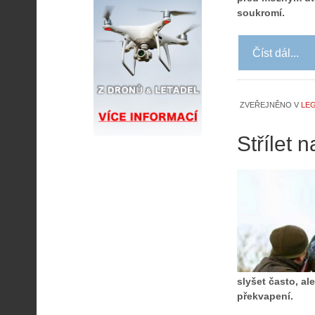
soukromí.
Číst dál...
ZVEŘEJNĚNO V
LEG
Střílet 
A
slyšet často, a
i
překvapení.
s
V