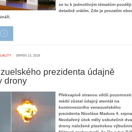
se tu k jednotlivým tématům později
detailně vrátím. Zde je prozatím obe
ináři.
UALITY
SRPEN 13, 2018
zuelského prezidenta údajně
y drony
Překvapivě stranou větší pozornosti
médií zůstal údajný atentát na
kontroverzního venezuelského
prezidenta Nicoláse Madura 4. srpna
Nezdařený útok měly uskutečnit dva
drony naložené plastickou výbušni