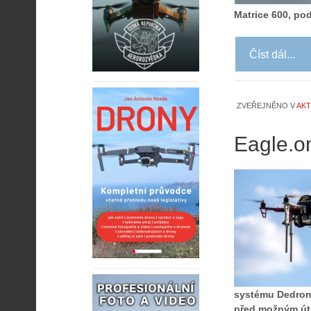
Matrice 600, pod
Číst dál...
ZVEŘEJNĚNO V
AKT
Eagle.on
systému Dedrone
před možným úto