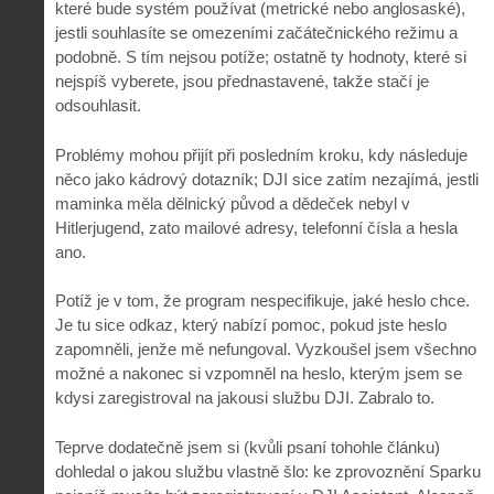
které bude systém používat (metrické nebo anglosaské),
jestli souhlasíte se omezeními začátečnického režimu a
podobně. S tím nejsou potíže; ostatně ty hodnoty, které si
nejspíš vyberete, jsou přednastavené, takže stačí je
odsouhlasit.
Problémy mohou přijít při posledním kroku, kdy následuje
něco jako kádrový dotazník; DJI sice zatím nezajímá, jestli
maminka měla dělnický původ a dědeček nebyl v
Hitlerjugend, zato mailové adresy, telefonní čísla a hesla
ano.
Potíž je v tom, že program nespecifikuje, jaké heslo chce.
Je tu sice odkaz, který nabízí pomoc, pokud jste heslo
zapomněli, jenže mě nefungoval. Vyzkoušel jsem všechno
možné a nakonec si vzpomněl na heslo, kterým jsem se
kdysi zaregistroval na jakousi službu DJI. Zabralo to.
Teprve dodatečně jsem si (kvůli psaní tohohle článku)
dohledal o jakou službu vlastně šlo: ke zprovoznění Sparku