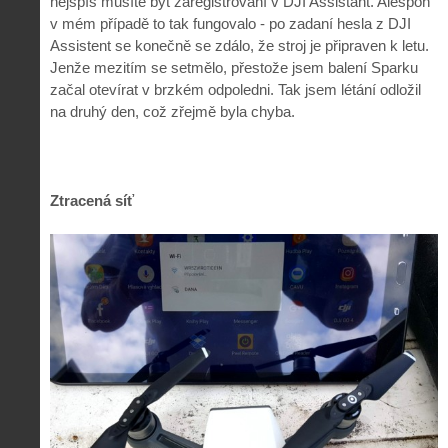
nejspíš musíte být zaregistrovaní v DJI Assistant. Alespoň
v mém případě to tak fungovalo - po zadaní hesla z DJI
Assistent se konečně se zdálo, že stroj je připraven k letu.
Jenže mezitím se setmělo, přestože jsem balení Sparku
začal otevírat v brzkém odpoledni. Tak jsem létání odložil
na druhý den, což zřejmě byla chyba.
Ztracená síť