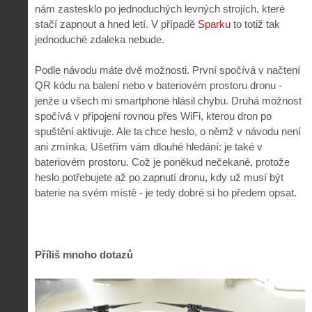
nám zastesklo po jednoduchých levných strojích, které
stačí zapnout a hned letí. V případě
Sparku
to totiž tak
jednoduché zdaleka nebude.
Podle návodu máte dvě možnosti. První spočívá v načtení
QR kódu na balení nebo v bateriovém prostoru dronu -
jenže u všech mi smartphone hlásil chybu. Druhá možnost
spočívá v připojení rovnou přes WiFi, kterou dron po
spuštění aktivuje. Ale ta chce heslo, o němž v návodu není
ani zmínka. Ušetřím vám dlouhé hledání: je také v
bateriovém prostoru. Což je poněkud nečekané, protože
heslo potřebujete až po zapnutí dronu, kdy už musí být
baterie na svém místě - je tedy dobré si ho předem opsat.
Příliš mnoho dotazů