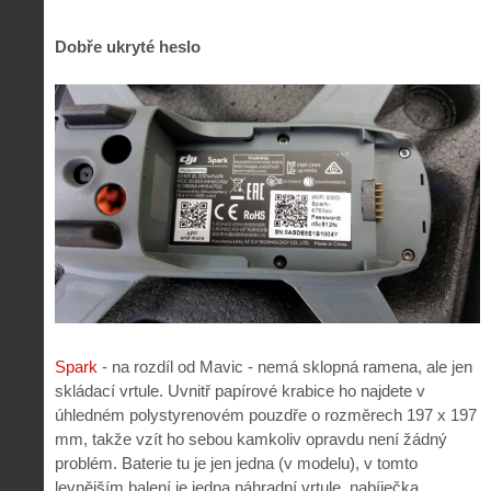
Dobře ukryté heslo
Spark
- na rozdíl od Mavic - nemá sklopná ramena, ale jen
skládací vrtule. Uvnitř papírové krabice ho najdete v
úhledném polystyrenovém pouzdře o rozměrech 197 x 197
mm, takže vzít ho sebou kamkoliv opravdu není žádný
problém. Baterie tu je jen jedna (v modelu), v tomto
levnějším balení je jedna náhradní vrtule, nabíječka,