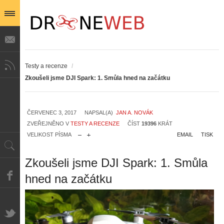
Testy a recenze
/
Zkoušeli jsme DJI Spark: 1. Smůla hned na začátku
ČERVENEC 3, 2017
NAPSAL(A)
JAN A. NOVÁK
ZVEŘEJNĚNO V
TESTY A RECENZE
ČÍST
19396
KRÁT
VELIKOST PÍSMA
EMAIL
TISK
Zkoušeli jsme DJI Spark: 1. Smůla
hned na začátku