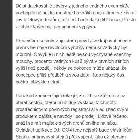
Dělat dalekosáhlé závěry z jednoho vadného exempláře
pochopitelně nejde; musíme ho vrátit a pokusíme se získat
jiný k letovým testům, o čemž bude další díl článku. Přesto
z téhle zkušenosti pár poučení vyplývá.
Především se potvrzuje stará pravda, že kupovat hned v
první vlně nové revoluční výrobky nemusí vždycky být
moudré. Obvykle u nich ještě nejsou vychytané všechny
mouchy, procento vadných kusů bývá v prvních sériích
vyšší než později, někdy se dokonce může ukázat, že
koncepce příliš předběhla svou dobu. Kdo nějaký čas
počká, obvykle netratí.
Poněkud znepokojující také je, že DJI se zřejmě snaží
ubírat cestou, kterou jí už dřív vyšlapal Microsoft:
prostřednictvím povinných registrací si vládu nad svým
produktem zajišťuje navždy i po prodeji. Lidově řečeno,
snaží se mít majitele svých dronů on-line na háku.
Ovládací aplikace DJI GO4 tedy nejspíš bude vlastníkům
Sparku připravovat stejná překvapení, jako už předtím