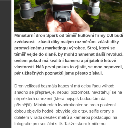
Miniaturní dron Spark od téměř kultovní firmy DJI budí
zvědavost - zčásti díky malým rozměrům, zčásti díky
promyšlenému marketingu výrobce. Stroj, který se
téměř vejde do dlaně, by mohl znamenat další revoluci,
ovšem pokud má kvalitní kameru a přijatelné letové
vlastnosti. Náš první pokus to zjistit, se moc nepovedl,
pár užitečných poznatků jsme přesto získali.
Dron velikosti bezmála kapesní má celou řadu výhod:
snadno se přepravuje, nebudí pozornost, nevztahují se na
něj některá omezení (která nejspíš budou čím dál
přísnější). Miniaturních kvadrokopter se proto poslední
dobou objevilo hodně, obvykle jde o tzv. selfie drony s
doletem v řádu desítek metrů a kamerou postačující na
fotografie pro sociální sítě. Takže skoro k ničemu.