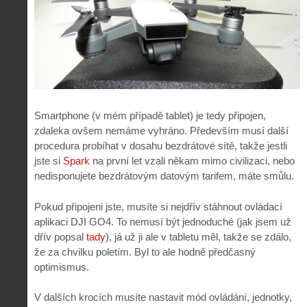
Smartphone (v mém případě tablet) je tedy připojen,
zdaleka ovšem nemáme vyhráno. Především musí další
procedura probíhat v dosahu bezdrátové sítě, takže jestli
jste si
Spark
na první let vzali někam mimo civilizaci, nebo
nedisponujete bezdrátovým datovým tarifem, máte smůlu.
Pokud připojeni jste, musíte si nejdřív stáhnout ovládací
aplikaci DJI GO4. To nemusí být jednoduché (jak jsem už
dřív popsal
tady
), já už ji ale v tabletu měl, takže se zdálo,
že za chvilku poletím. Byl to ale hodně předčasný
optimismus.
V dalších krocích musíte nastavit mód ovládání, jednotky,