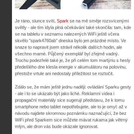
Je ráno, slunce svítí,
Spark
se na mě směje rozsvícenými
světly - ale tím idyla plná očekávání také skončila: tam, kde
se na tabletu v seznamu nalezených WiFi ještě včera
skvělo "spark4760ab" dneska bylo jen prázdné místo. Ve
snaze to napravit jsem strávil několik dalších hodin, ale
všechno marné. Půjčený exemplář byl zřejmě vadný.
Trochu podezřelé také je, že při celém tom martýriu s hesly
předešlého dne klesla energie v akumulátoru na polovinu,
přestože vrtule ani nedostaly příležitost se roztočit.
Zdálo se, že mám ještě jednu naději: ovládání Sparku gesty
- ale i to se ukázalo být jako liché. Reklamní videa i
propagační materiály sice sugerují představu, že k tomu
smartphone nebo tablet nepotřebujete, ale to je omyl: až v
návodu najdete skromnou poznámku naznačující, že bez
WiFi před Sparkem sice můžete mávat rukama jak větrný
mlýn, ale dron vás bude okázale ignorovat.