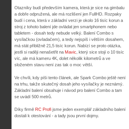
Otazníky budí především kamera, která je sice na gimbalu
a dobře odpružená, ale má rozlišení jen FullHD. Rozpaky
budí i cena, která v základní verzi je okolo 16 tisíc korun a
stroj z tohoto balení jde ovládat jen smartphonem nebo
tabletem - dosah tedy nebude velký. Balení Combo s
vysílačkou (ovladačem), a tedy nejspíš i větším dosahem,
má stát přibližně 21,5 tisíc korun. Nabízí se proto otázka,
jestli si raději nenašetřit na
Mavic
, který sice stojí o 10 tisíc
víc, ale má kameru 4K, dolet několik kilometrů a ve
složeném stavu není zas tak o moc větší.
Ve chvíli, kdy píši tento článek, ale Spark Combo ještě není
na trhu, takže skutečný dosah jeho vysílačky je neznámý.
Základní balení obsahuje i návod pro balení Combo a tam
se uvádí 500 metrů.
Díky firmě
RC Profi
jsme jeden exemplář základního balení
dostali k otestování - a tady jsou první dojmy.