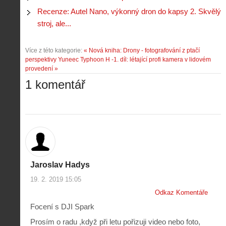
Recenze: Autel Nano, výkonný dron do kapsy 2. Skvělý
stroj, ale...
Více z této kategorie:
« Nová kniha: Drony - fotografování z ptačí
perspektivy
Yuneec Typhoon H -1. díl: létající profi kamera v lidovém
provedení »
1 komentář
Jaroslav Hadys
19. 2. 2019 15:05
Odkaz Komentáře
Focení s DJI Spark
Prosím o radu ,když při letu pořizuji video nebo foto,