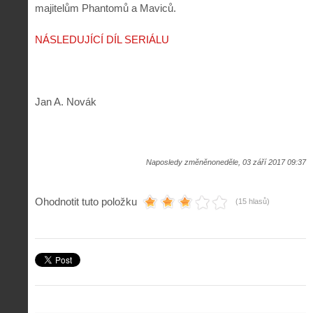
majitelům Phantomů a Maviců.
NÁSLEDUJÍCÍ DÍL SERIÁLU
Jan A. Novák
Naposledy změněnoneděle, 03 září 2017 09:37
Ohodnotit tuto položku
(15 hlasů)