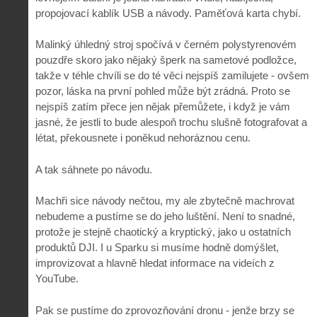
propojovací kablík USB a návody. Paměťová karta chybí.
Malinký úhledný stroj spočívá v černém polystyrenovém
pouzdře skoro jako nějaký šperk na sametové podložce,
takže v téhle chvíli se do té věci nejspíš zamilujete - ovšem
pozor, láska na první pohled může být zrádná. Proto se
nejspíš zatím přece jen nějak přemůžete, i když je vám
jasné, že jestli to bude alespoň trochu slušně fotografovat a
létat, překousnete i poněkud nehoráznou cenu.
A tak sáhnete po návodu.
Machři sice návody nečtou, my ale zbytečně machrovat
nebudeme a pustíme se do jeho luštění. Není to snadné,
protože je stejně chaotický a kryptický, jako u ostatních
produktů DJI. I u Sparku si musíme hodně domýšlet,
improvizovat a hlavně hledat informace na videích z
YouTube.
Pak se pustíme do zprovozňování dronu - jenže brzy se