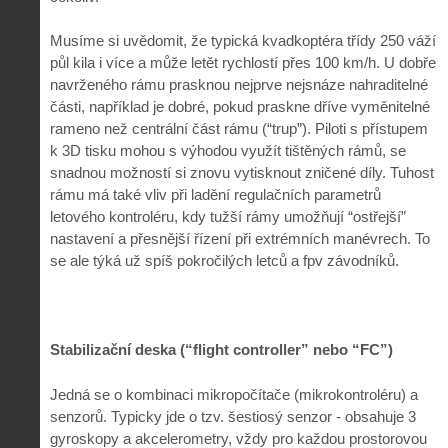
Musíme si uvědomit, že typická kvadkoptéra třídy 250 váží
půl kila i více a může letět rychlostí přes 100 km/h. U dobře
navrženého rámu prasknou nejprve nejsnáze nahraditelné
části, například je dobré, pokud praskne dříve vyměnitelné
rameno než centrální část rámu (“trup”). Piloti s přístupem
k 3D tisku mohou s výhodou využít tištěných rámů, se
snadnou možností si znovu vytisknout zničené díly. Tuhost
rámu má také vliv při ladění regulačních parametrů
letového kontroléru, kdy tužší rámy umožňují “ostřejší”
nastavení a přesnější řízení při extrémních manévrech. To
se ale týká už spíš pokročilých letců a fpv závodníků.
Stabilizační deska (“flight controller” nebo “FC”)
Jedná se o kombinaci mikropočítače (mikrokontroléru) a
senzorů. Typicky jde o tzv. šestiosý senzor - obsahuje 3
gyroskopy a akcelerometry, vždy pro každou prostorovou