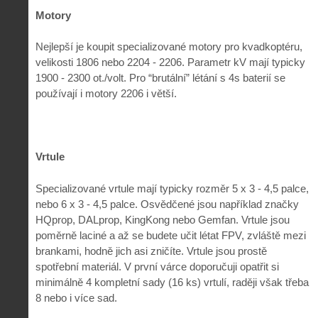
Motory
Nejlepší je koupit specializované motory pro kvadkoptéru,
velikosti 1806 nebo 2204 - 2206. Parametr kV mají typicky
1900 - 2300 ot./volt. Pro “brutální” létání s 4s baterií se
používají i motory 2206 i větší.
Vrtule
Specializované vrtule mají typicky rozměr 5 x 3 - 4,5 palce,
nebo 6 x 3 - 4,5 palce. Osvědčené jsou například značky
HQprop, DALprop, KingKong nebo Gemfan. Vrtule jsou
poměrně laciné a až se budete učit létat FPV, zvláště mezi
brankami, hodně jich asi zničíte. Vrtule jsou prostě
spotřební materiál. V první várce doporučuji opatřit si
minimálně 4 kompletní sady (16 ks) vrtulí, raději však třeba
8 nebo i více sad.