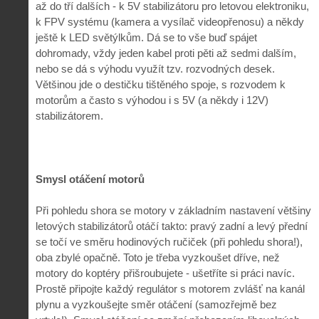
až do tří dalších - k 5V stabilizátoru pro letovou elektroniku,
k FPV systému (kamera a vysílač videopřenosu) a někdy
ještě k LED světýlkům. Dá se to vše buď spájet
dohromady, vždy jeden kabel proti pěti až sedmi dalším,
nebo se dá s výhodu využít tzv. rozvodných desek.
Většinou jde o destičku tištěného spoje, s rozvodem k
motorům a často s výhodou i s 5V (a někdy i 12V)
stabilizátorem.
Smysl otáčení motorů
Při pohledu shora se motory v základním nastavení většiny
letových stabilizátorů otáčí takto: pravý zadní a levý přední
se točí ve směru hodinových ručiček (při pohledu shora!),
oba zbylé opačně. Toto je třeba vyzkoušet dříve, než
motory do koptéry přišroubujete - ušetříte si práci navíc.
Prostě připojte každý regulátor s motorem zvlášť na kanál
plynu a vyzkoušejte směr otáčení (samozřejmě bez