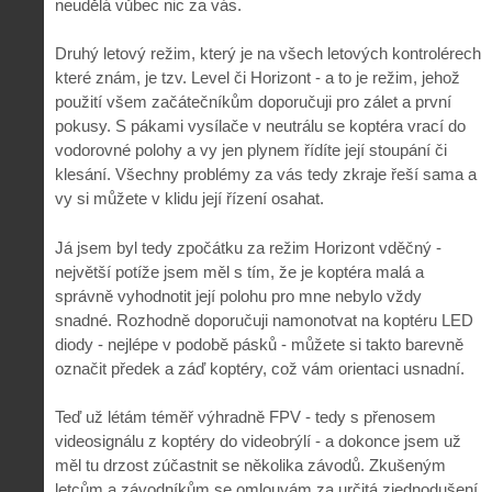
neudělá vůbec nic za vás.
Druhý letový režim, který je na všech letových kontrolérech
které znám, je tzv. Level či Horizont - a to je režim, jehož
použití všem začátečníkům doporučuji pro zálet a první
pokusy. S pákami vysílače v neutrálu se koptéra vrací do
vodorovné polohy a vy jen plynem řídíte její stoupání či
klesání. Všechny problémy za vás tedy zkraje řeší sama a
vy si můžete v klidu její řízení osahat.
Já jsem byl tedy zpočátku za režim Horizont vděčný -
největší potíže jsem měl s tím, že je koptéra malá a
správně vyhodnotit její polohu pro mne nebylo vždy
snadné. Rozhodně doporučuji namonotvat na koptéru LED
diody - nejlépe v podobě pásků - můžete si takto barevně
označit předek a záď koptéry, což vám orientaci usnadní.
Teď už létám téměř výhradně FPV - tedy s přenosem
videosignálu z koptéry do videobrýlí - a dokonce jsem už
měl tu drzost zúčastnit se několika závodů. Zkušeným
letcům a závodníkům se omlouvám za určitá zjednodušení