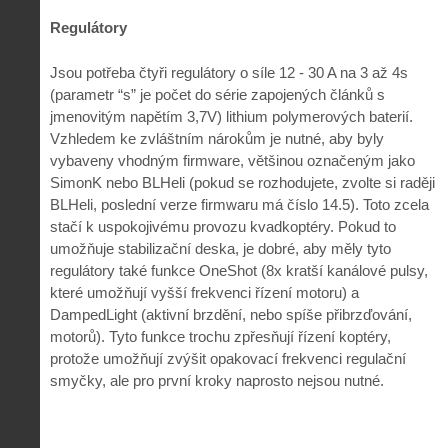
Regulátory
Jsou potřeba čtyři regulátory o síle 12 - 30 A na 3 až 4s
(parametr “s” je počet do série zapojených článků s
jmenovitým napětím 3,7V) lithium polymerových baterií.
Vzhledem ke zvláštním nárokům je nutné, aby byly
vybaveny vhodným firmware, většinou označeným jako
SimonK nebo BLHeli (pokud se rozhodujete, zvolte si raději
BLHeli, poslední verze firmwaru má číslo 14.5). Toto zcela
stačí k uspokojivému provozu kvadkoptéry. Pokud to
umožňuje stabilizační deska, je dobré, aby měly tyto
regulátory také funkce OneShot (8x kratší kanálové pulsy,
které umožňují vyšší frekvenci řízení motoru) a
DampedLight (aktivní brzdění, nebo spíše přibrzďování,
motorů). Tyto funkce trochu zpřesňují řízení koptéry,
protože umožňují zvýšit opakovací frekvenci regulační
smyčky, ale pro první kroky naprosto nejsou nutné.