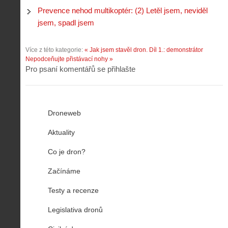
Prevence nehod multikoptér: (2) Letěl jsem, neviděl
jsem, spadl jsem
Více z této kategorie:
« Jak jsem stavěl dron. Díl 1.: demonstrátor
Nepodceňujte přistávací nohy »
Pro psaní komentářů se přihlašte
Droneweb
Aktuality
Co je dron?
Začínáme
Testy a recenze
Legislativa dronů