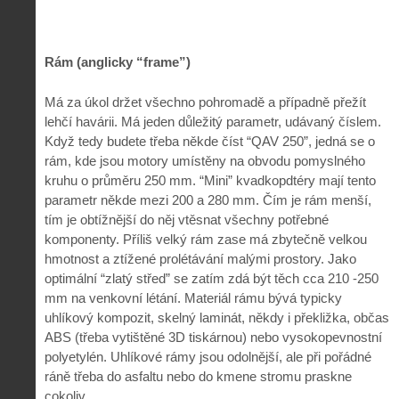
Rám (anglicky “frame”)
Má za úkol držet všechno pohromadě a případně přežít
lehčí havárii. Má jeden důležitý parametr, udávaný číslem.
Když tedy budete třeba někde číst “QAV 250”, jedná se o
rám, kde jsou motory umístěny na obvodu pomyslného
kruhu o průměru 250 mm. “Mini” kvadkopdtéry mají tento
parametr někde mezi 200 a 280 mm. Čím je rám menší,
tím je obtížnější do něj vtěsnat všechny potřebné
komponenty. Příliš velký rám zase má zbytečně velkou
hmotnost a ztížené prolétávání malými prostory. Jako
optimální “zlatý střed” se zatím zdá být těch cca 210 -250
mm na venkovní létání. Materiál rámu bývá typicky
uhlíkový kompozit, skelný laminát, někdy i překližka, občas
ABS (třeba vytištěné 3D tiskárnou) nebo vysokopevnostní
polyetylén. Uhlíkové rámy jsou odolnější, ale při pořádné
ráně třeba do asfaltu nebo do kmene stromu praskne
cokoliv.