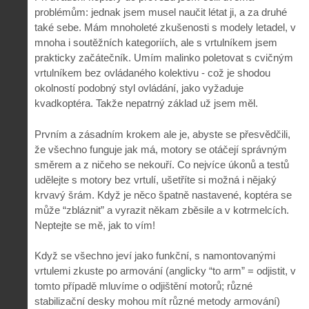
problémům: jednak jsem musel naučit létat ji, a za druhé
také sebe. Mám mnoholeté zkušenosti s modely letadel, v
mnoha i soutěžních kategoriích, ale s vrtulníkem jsem
prakticky začátečník. Umím malinko poletovat s cvičným
vrtulníkem bez ovládaného kolektivu - což je shodou
okolností podobný styl ovládání, jako vyžaduje
kvadkoptéra. Takže nepatrný základ už jsem měl.
Prvním a zásadním krokem ale je, abyste se přesvědčili,
že všechno funguje jak má, motory se otáčejí správným
směrem a z ničeho se nekouří. Co nejvíce úkonů a testů
udělejte s motory bez vrtulí, ušetříte si možná i nějaký
krvavý šrám. Když je něco špatně nastavené, koptéra se
může “zbláznit” a vyrazit někam zběsile a v kotrmelcích.
Neptejte se mě, jak to vím!
Když se všechno jeví jako funkční, s namontovanými
vrtulemi zkuste po armování (anglicky “to arm” = odjistit, v
tomto případě mluvíme o odjištění motorů; různé
stabilizační desky mohou mít různé metody armování)