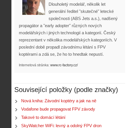
Dlouholetý modelář, několik let
generální ředitel "skutečné" letecké
společnosti (ABS Jets a.s.), nadšený
propagátor a "early adopter" různých nových
modelářských i jiných technologií a kategorií. Český
reprezentant v několika modelářských kategoriích. V
poslední době propadl závodnímu létání s FPV
koptérami a zdá se, že ho to hnedtak nepustí.
Internetová stránka:
www.rc-factory.cz/
Související položky (podle značky)
Nová kniha: Závodní koptéry a jak na ně
Vodafone bude propagovat FPV závody
Takové to domácí létání
SkyWatcher WiFi: levný a odolný FPV dron