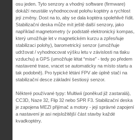
osu jeden. Tyto senzory a vhodný software (firmware)
dokáží neustále vyhodnocovat polohu koptéry a rychlost
její změny. Dost na to, aby se dala koptéra spolehlivě řídit.
Stabilizační deska může mít ještě další senzory, jako
například magnetometry (v podstatě elektronický kompas,
který umožňuje let v magnetickém kurzu a zpřesňuje
stabilizaci polohy), barometrický senzor (umožňuje
udržovat / vyhodnocovat výšku letu v závislosti na tlaku
vzduchu) a GPS (umožňuje létat “mise” - tedy po předem
nastavené trase, vracet se automaticky na místo startu a
tak podobně). Pro typické létání FPV ale úplně stačí na
stabilizační desce základní šestiosý senzor.
Některé používané typy: Multiwii (poněkud již zastaralá),
CC3D, Naze 32, Flip 32 nebo SPR F3. Stabilizační deska
je zapojena MEZI přijímač a motory - její správné zapojení
a nastavení je asi nejsložitější část stavby každé
kvadkoptéry.