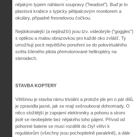
nějakým typem náhlavní soupravy (“headset”). Buď je to
plastová krabice s typicky pětipalcovým monitorem a
okuláry, případně fresnelovou čočkou.
Nejdokonalejší (a nejdražší) jsou tzv. videobrýle (“goggles”)
s optikou a malou obrazovkou pro každé oko zvlášť. Ty
umožňují pocit největšího ponoření se do polovirtuálního
světa šíleného pilota přemotorované helikoptéry na
steroidech.
STAVBA KOPTERY
Většinou je stavba rámu triviální a protože jde jen o pár dílů,
je zpravidla jasné, jak se mají sešroubovat dohromady. O
něco složitější je zapojení elektroniky a pohonu a skoro
jistě se neobejdete bez nějakého toho pájení. Přívod od
pohonné baterie se musí rozdělit do čtyř větví k
regulátorům (všechny jsou pochopitelně paralelně), a dále