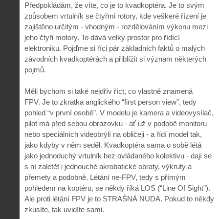
Předpokládám, že víte, co je to kvadkoptéra. Je to svým
způsobem vrtulník se čtyřmi rotory, kde veškeré řízení je
zajištěno určitým - vhodným - rozdělováním výkonu mezi
jeho čtyři motory. To dává velký prostor pro řídící
elektroniku. Pojďme si říci pár základních faktů o malých
závodních kvadkoptérách a přiblížit si význam některých
pojmů.
Měli bychom si také nejdřív říct, co vlastně znamená
FPV. Je to zkratka anglického “first person view”, tedy
pohled “v první osobě”. V modelu je kamera a videovysílač,
pilot má před sebou obrazovku - ať už v podobě monitoru
nebo speciálních videobrýlí na obličeji - a řídí model tak,
jako kdyby v něm seděl. Kvadkoptéra sama o sobě létá
jako jednoduchý vrtulník bez ovládaného kolektivu - dají se
s ní zaletět i jednouché akrobatické obraty, výkruty a
přemety a podobně. Létání ne-FPV, tedy s přímým
pohledem na koptéru, se někdy říká LOS (“Line Of Sight”).
Ale proti létání FPV je to STRAŠNÁ NUDA. Pokud to někdy
zkusíte, tak uvidíte sami.