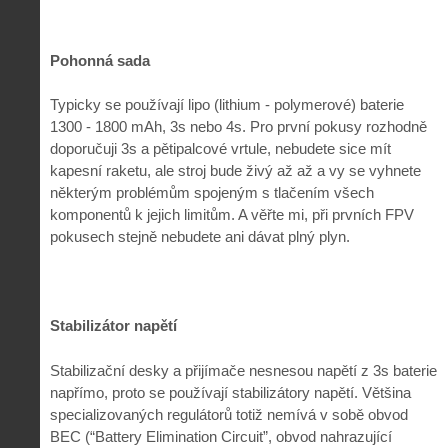
Pohonná sada
Typicky se používají lipo (lithium - polymerové) baterie
1300 - 1800 mAh, 3s nebo 4s. Pro první pokusy rozhodně
doporučuji 3s a pětipalcové vrtule, nebudete sice mít
kapesní raketu, ale stroj bude živý až až a vy se vyhnete
některým problémům spojeným s tlačením všech
komponentů k jejich limitům. A věřte mi, při prvních FPV
pokusech stejně nebudete ani dávat plný plyn.
Stabilizátor napětí
Stabilizační desky a přijímače nesnesou napětí z 3s baterie
napřímo, proto se používají stabilizátory napětí. Většina
specializovaných regulátorů totiž nemívá v sobě obvod
BEC (“Battery Elimination Circuit”, obvod nahrazující