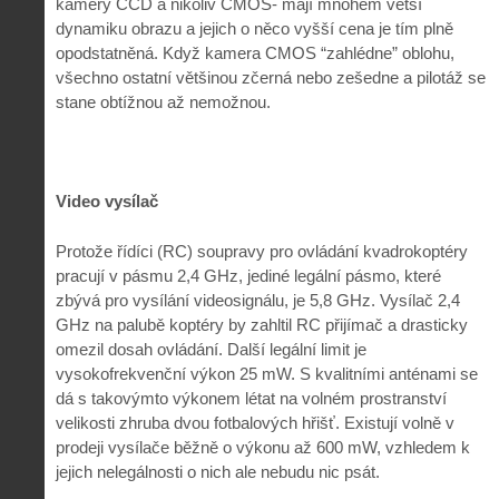
kamery CCD a nikoliv CMOS- mají mnohem větší
dynamiku obrazu a jejich o něco vyšší cena je tím plně
opodstatněná. Když kamera CMOS “zahlédne” oblohu,
všechno ostatní většinou zčerná nebo zešedne a pilotáž se
stane obtížnou až nemožnou.
Video vysílač
Protože řídíci (RC) soupravy pro ovládání kvadrokoptéry
pracují v pásmu 2,4 GHz, jediné legální pásmo, které
zbývá pro vysílání videosignálu, je 5,8 GHz. Vysílač 2,4
GHz na palubě koptéry by zahltil RC přijímač a drasticky
omezil dosah ovládání. Další legální limit je
vysokofrekvenční výkon 25 mW. S kvalitními anténami se
dá s takovýmto výkonem létat na volném prostranství
velikosti zhruba dvou fotbalových hřišť. Existují volně v
prodeji vysílače běžně o výkonu až 600 mW, vzhledem k
jejich nelegálnosti o nich ale nebudu nic psát.