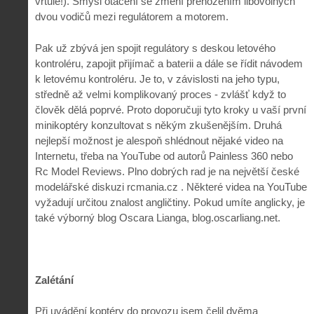
vrtule!). Smysl otáčení se změní přehozením libovolných
dvou vodičů mezi regulátorem a motorem.
Pak už zbývá jen spojit regulátory s deskou letového
kontroléru, zapojit přijímač a baterii a dále se řídit návodem
k letovému kontroléru. Je to, v závislosti na jeho typu,
středně až velmi komplikovaný proces - zvlášť když to
člověk dělá poprvé. Proto doporučuji tyto kroky u vaší první
minikoptéry konzultovat s někým zkušenějším. Druhá
nejlepší možnost je alespoň shlédnout nějaké video na
Internetu, třeba na YouTube od autorů Painless 360 nebo
Rc Model Reviews. Plno dobrých rad je na největší české
modelářské diskuzi rcmania.cz . Některé videa na YouTube
vyžadují určitou znalost angličtiny. Pokud umíte anglicky, je
také výborný blog Oscara Lianga, blog.oscarliang.net.
Zalétání
Při uvádění koptéry do provozu jsem čelil dvěma