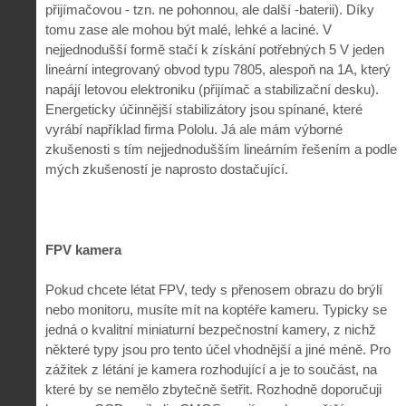
přijímačovou - tzn. ne pohonnou, ale další -baterii). Díky
tomu zase ale mohou být malé, lehké a laciné. V
nejjednodušší formě stačí k získání potřebných 5 V jeden
lineární integrovaný obvod typu 7805, alespoň na 1A, který
napájí letovou elektroniku (přijímač a stabilizační desku).
Energeticky účinnější stabilizátory jsou spínané, které
vyrábí například firma Pololu. Já ale mám výborné
zkušenosti s tím nejjednodušším lineárním řešením a podle
mých zkušeností je naprosto dostačující.
FPV kamera
Pokud chcete létat FPV, tedy s přenosem obrazu do brýlí
nebo monitoru, musíte mít na koptéře kameru. Typicky se
jedná o kvalitní miniaturní bezpečnostní kamery, z nichž
některé typy jsou pro tento účel vhodnější a jiné méně. Pro
zážitek z létání je kamera rozhodující a je to součást, na
které by se nemělo zbytečně šetřit. Rozhodně doporučuji