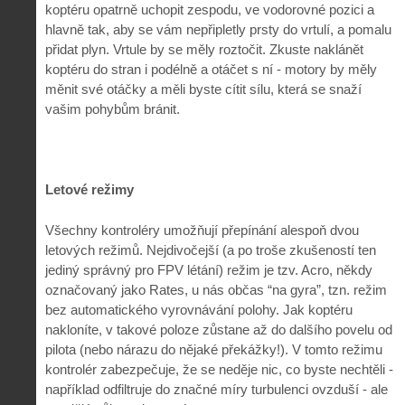
koptéru opatrně uchopit zespodu, ve vodorovné pozici a
hlavně tak, aby se vám nepřipletly prsty do vrtulí, a pomalu
přidat plyn. Vrtule by se měly roztočit. Zkuste naklánět
koptéru do stran i podélně a otáčet s ní - motory by měly
měnit své otáčky a měli byste cítit sílu, která se snaží
vašim pohybům bránit.
Letové režimy
Všechny kontroléry umožňují přepínání alespoň dvou
letových režimů. Nejdivočejší (a po troše zkušeností ten
jediný správný pro FPV létání) režim je tzv. Acro, někdy
označovaný jako Rates, u nás občas “na gyra”, tzn. režim
bez automatického vyrovnávání polohy. Jak koptéru
nakloníte, v takové poloze zůstane až do dalšího povelu od
pilota (nebo nárazu do nějaké překážky!). V tomto režimu
kontrolér zabezpečuje, že se neděje nic, co byste nechtěli -
například odfiltruje do značné míry turbulenci ovzduší - ale