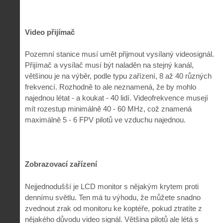
Video přijímač
Pozemní stanice musí umět přijmout vysílaný videosignál.
Přijímač a vysílač musí být naladěn na stejný kanál,
většinou je na výběr, podle typu zařízení, 8 až 40 různých
frekvencí. Rozhodně to ale neznamená, že by mohlo
najednou létat - a koukat - 40 lidí. Videofrekvence musejí
mít rozestup minimálně 40 - 60 MHz, což znamená
maximálně 5 - 6 FPV pilotů ve vzduchu najednou.
Zobrazovací zařízení
Nejjednodušší je LCD monitor s nějakým krytem proti
dennímu světlu. Ten má tu výhodu, že můžete snadno
zvednout zrak od monitoru ke koptéře, pokud ztratíte z
nějakého důvodu video signál. Většina pilotů ale létá s