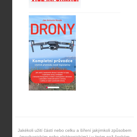
Jakékoli užití částí nebo celku a šíření jakýmkoli způsobem
(mechanickým nebo elektronickým) i v jiném než českém