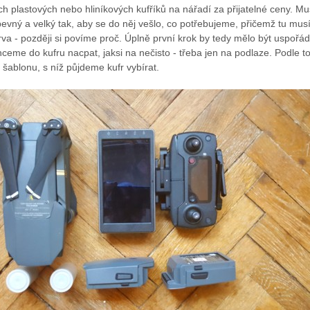
ch plastových nebo hliníkových kufříků na nářadí za přijatelné ceny. Mu
vný a velký tak, aby se do něj vešlo, co potřebujeme, přičemž tu musí
zerva - později si povíme proč. Úplně první krok by tedy mělo být uspořá
hceme do kufru nacpat, jaksi na nečisto - třeba jen na podlaze. Podle t
 šablonu, s níž půjdeme kufr vybírat.