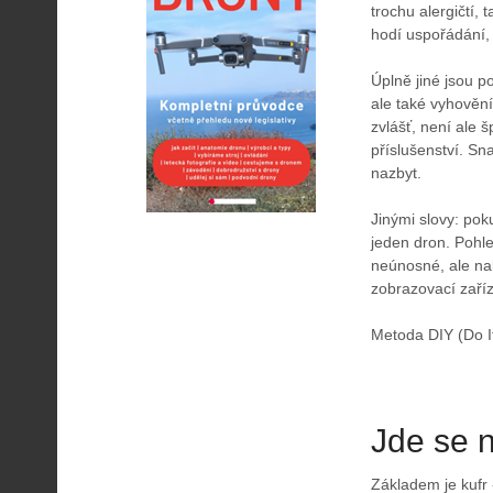
trochu alergičtí
hodí uspořádání, k
Úplně jiné jsou p
ale také vyhověn
zvlášť, není ale 
příslušenství. Sn
nazbyt.
Jinými slovy: pok
jeden dron. Pohle
neúnosné, ale na
zobrazovací zaříz
Metoda DIY (Do It
Jde se 
Základem je kufr 