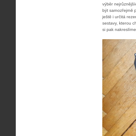
výběr nejrůznější
být samozřejmě pe
ještě i určitá re
sestavy, kterou c
si pak nakreslíme