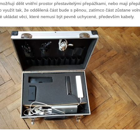
možňují dělit vnitřní prostor přestavitelými přepážkami, nebo mají přep
 využít tak, že oddělená část bude s pěnou, zatímco část zůstane voln
 ukládat věci, které nemusí být pevně uchycené, především kabely.