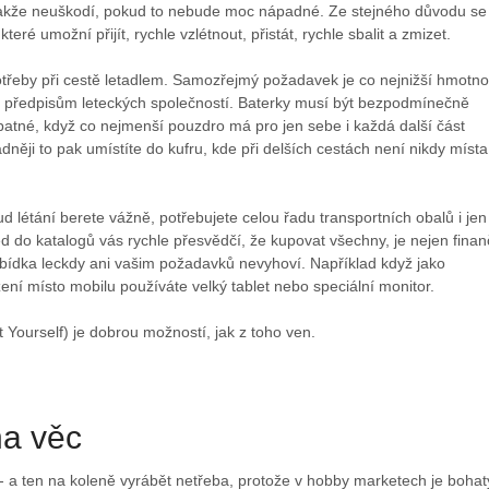
, takže neuškodí, pokud to nebude moc nápadné. Ze stejného důvodu se
teré umožní přijít, rychle vzlétnout, přistát, rychle sbalit a zmizet.
otřeby při cestě letadlem. Samozřejmý požadavek je co nejnižší hmotno
í předpisům leteckých společností. Baterky musí být bezpodmínečně
špatné, když co nejmenší pouzdro má pro jen sebe i každá další část
adněji to pak umístíte do kufru, kde při delších cestách není nikdy místa
ud létání berete vážně, potřebujete celou řadu transportních obalů i jen
d do katalogů vás rychle přesvědčí, že kupovat všechny, je nejen fina
bídka leckdy ani vašim požadavků nevyhoví. Například když jako
ení místo mobilu používáte velký tablet nebo speciální monitor.
 Yourself) je dobrou možností, jak z toho ven.
na věc
- a ten na koleně vyrábět netřeba, protože v hobby marketech je bohat