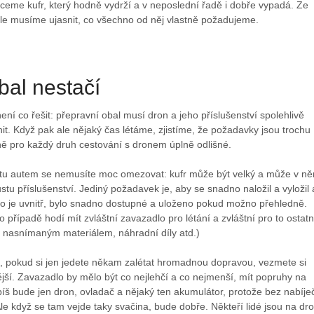
ceme kufr, který hodně vydrží a v neposlední řadě i dobře vypadá. Ze
ale musíme ujasnit, co všechno od něj vlastně požadujeme.
bal nestačí
ení co řešit: přepravní obal musí dron a jeho příslušenství spolehlivě
t. Když pak ale nějaký čas létáme, zjistíme, že požadavky jsou trochu
avně pro každý druh cestování s dronem úplně odlišné.
stu autem se nemusíte moc omezovat: kufr může být velký a může v n
stu příslušenství. Jediný požadavek je, aby se snadno naložil a vyložil 
co je uvnitř, bylo snadno dostupné a uloženo pokud možno přehledně.
o případě hodí mít zvláštní zavazadlo pro létání a zvláštní pro to ostatn
s nasnímaným materiálem, náhradní díly atd.)
, pokud si jen jedete někam zalétat hromadnou dopravou, vezmete si
jší. Zavazadlo by mělo být co nejlehčí a co nejmenší, mít popruhy na
píš bude jen dron, ovladač a nějaký ten akumulátor, protože bez nabíje
Ale když se tam vejde taky svačina, bude dobře. Někteří lidé jsou na dr