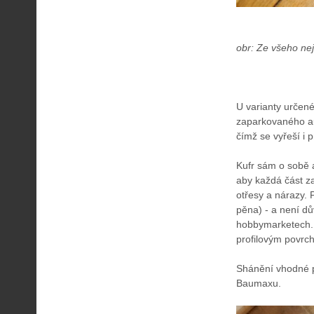
obr: Ze všeho nej
U varianty určen
zaparkovaného au
čímž se vyřeší i 
Kufr sám o sobě a
aby každá část z
otřesy a nárazy.
pěna) - a není dů
hobbymarketech. N
profilovým povrc
Shánění vhodné p
Baumaxu.