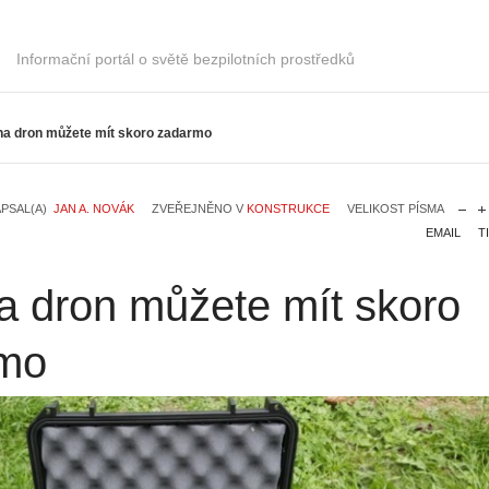
Informační portál o světě bezpilotních prostředků
na dron můžete mít skoro zadarmo
PSAL(A)
JAN A. NOVÁK
ZVEŘEJNĚNO V
KONSTRUKCE
VELIKOST PÍSMA
EMAIL
T
a dron můžete mít skoro
mo