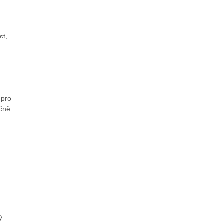
st,
 pro
nčně
ý