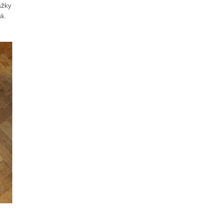
ážky
á.