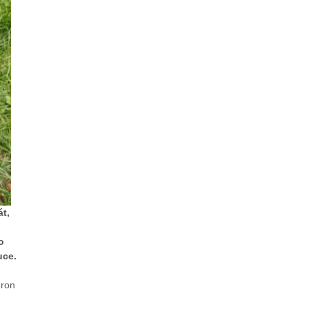
át,
o
uce.
dron