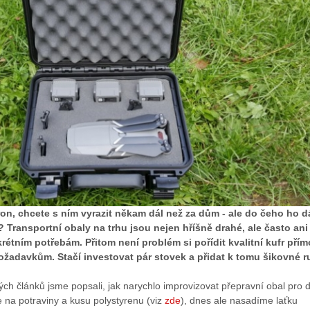
 dron, chcete s ním vyrazit někam dál než za dům - ale do čeho ho d
? Transportní obaly na trhu jsou nejen hříšně drahé, ale často ani
étním potřebám. Přitom není problém si pořídit kvalitní kufr přím
ožadavkům. Stačí investovat pár stovek a přidat k tomu šikovné r
ch článků jsme popsali, jak narychlo improvizovat přepravní obal pro 
e na potraviny a kusu polystyrenu (viz
zde
), dnes ale nasadíme laťku