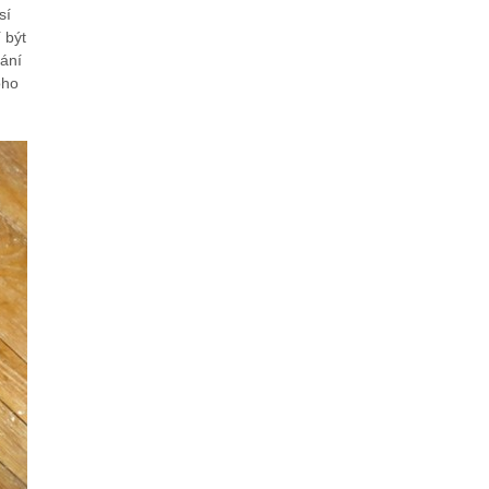
sí
 být
dání
oho