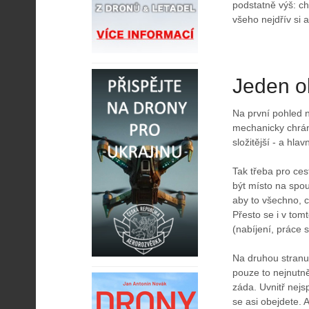
podstatně výš: ch
všeho nejdřív si 
Jeden o
Na první pohled n
mechanicky chráni
složitější - a hl
Tak třeba pro ce
být místo na spou
aby to všechno, 
Přesto se i v tomt
(nabíjení, práce 
Na druhou stranu
pouze to nejnutně
záda. Uvnitř nejs
se asi obejdete. 