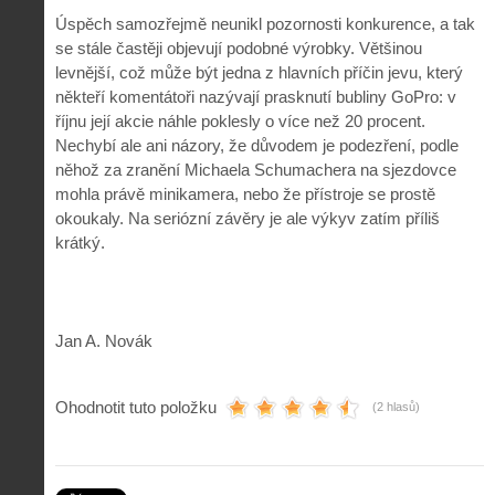
Úspěch samozřejmě neunikl pozornosti konkurence, a tak
se stále častěji objevují podobné výrobky. Většinou
levnější, což může být jedna z hlavních příčin jevu, který
někteří komentátoři nazývají prasknutí bubliny GoPro: v
říjnu její akcie náhle poklesly o více než 20 procent.
Nechybí ale ani názory, že důvodem je podezření, podle
něhož za zranění Michaela Schumachera na sjezdovce
mohla právě minikamera, nebo že přístroje se prostě
okoukaly. Na seriózní závěry je ale výkyv zatím příliš
krátký.
Jan A. Novák
Ohodnotit tuto položku
(2 hlasů)