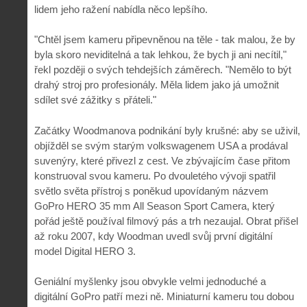
lidem jeho ražení nabídla něco lepšího.
"Chtěl jsem kameru připevněnou na těle - tak malou, že by
byla skoro neviditelná a tak lehkou, že bych ji ani necítil,"
řekl později o svých tehdejších záměrech. "Nemělo to být
drahý stroj pro profesionály. Měla lidem jako já umožnit
sdílet své zážitky s přáteli."
Začátky Woodmanova podnikání byly krušné: aby se uživil,
objížděl se svým starým volkswagenem USA a prodával
suvenýry, které přivezl z cest. Ve zbývajícím čase přitom
konstruoval svou kameru. Po dvouletého vývoji spatřil
světlo světa přístroj s poněkud upovídaným názvem
GoPro HERO 35 mm All Season Sport Camera, který
pořád ještě používal filmový pás a trh nezaujal. Obrat přišel
až roku 2007, kdy Woodman uvedl svůj první digitální
model Digital HERO 3.
Geniální myšlenky jsou obvykle velmi jednoduché a
digitální GoPro patří mezi ně. Miniaturní kameru tou dobou