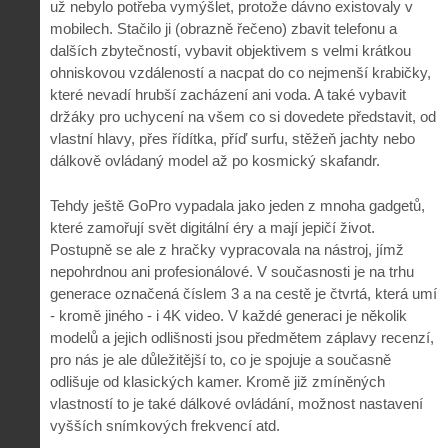
už nebylo potřeba vymýšlet, protože dávno existovaly v
mobilech. Stačilo ji (obrazně řečeno) zbavit telefonu a
dalších zbytečností, vybavit objektivem s velmi krátkou
ohniskovou vzdáleností a nacpat do co nejmenší krabičky,
které nevadí hrubší zacházení ani voda. A také vybavit
držáky pro uchycení na všem co si dovedete představit, od
vlastní hlavy, přes řídítka, příď surfu, stěžeň jachty nebo
dálkově ovládaný model až po kosmický skafandr.
Tehdy ještě GoPro vypadala jako jeden z mnoha gadgetů,
které zamořují svět digitální éry a mají jepičí život.
Postupně se ale z hračky vypracovala na nástroj, jímž
nepohrdnou ani profesionálové. V současnosti je na trhu
generace označená číslem 3 a na cestě je čtvrtá, která umí
- kromě jiného - i 4K video. V každé generaci je několik
modelů a jejich odlišnosti jsou předmětem záplavy recenzí,
pro nás je ale důležitější to, co je spojuje a současně
odlišuje od klasických kamer. Kromě již zmíněných
vlastností to je také dálkové ovládání, možnost nastavení
vyšších snímkových frekvencí atd.