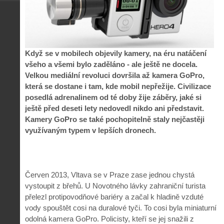
Když se v mobilech objevily kamery, na éru natáčení
všeho a všemi bylo zaděláno - ale ještě ne docela.
Velkou mediální revoluci dovršila až kamera GoPro,
která se dostane i tam, kde mobil nepřežije. Civilizace
posedlá adrenalinem od té doby žije záběry, jaké si
ještě před deseti lety nedovedl nikdo ani představit.
Kamery GoPro se také pochopitelně staly nejčastěji
využívaným typem v lepších dronech.
Červen 2013, Vltava se v Praze zase jednou chystá
vystoupit z břehů. U Novotného lávky zahraniční turista
přelezl protipovodňové bariéry a začal k hladině vzduté
vody spouštět cosi na duralové tyči. To cosi byla miniaturní
odolná kamera GoPro. Policisty, kteří se jej snažili z