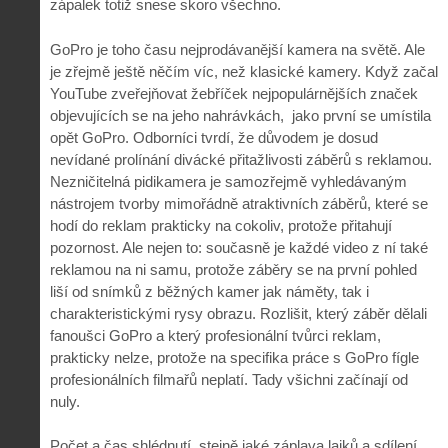
zápalek totiž snese skoro všechno.
GoPro je toho času nejprodávanější kamera na světě. Ale
je zřejmě ještě něčím víc, než klasické kamery. Když začal
YouTube zveřejňovat žebříček nejpopulárnějších značek
objevujících se na jeho nahrávkách, jako první se umístila
opět GoPro. Odborníci tvrdí, že důvodem je dosud
nevídané prolínání divácké přitažlivosti záběrů s reklamou.
Nezničitelná pidikamera je samozřejmě vyhledávaným
nástrojem tvorby mimořádně atraktivních záběrů, které se
hodí do reklam prakticky na cokoliv, protože přitahují
pozornost. Ale nejen to: současně je každé video z ní také
reklamou na ni samu, protože záběry se na první pohled
liší od snímků z běžných kamer jak náměty, tak i
charakteristickými rysy obrazu. Rozlišit, který záběr dělali
fanoušci GoPro a který profesionální tvůrci reklam,
prakticky nelze, protože na specifika práce s GoPro fígle
profesionálních filmařů neplatí. Tady všichni začínají od
nuly.
Počet a čas shlédnutí, stejně jaké záplava lajků a sdílení