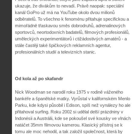
ukazuje, že divákům to nevadí. Právě naopak: speciální
kanál GoPro už má na YouTube okolo dvou milionů
odběratelů. To všechno k fenoménu přitahuje specifickou a
mimořádně třaskavou směs dobrodruhů, adrenalinových
sportovců, neortodoxních badatelů, filmových profesionálů,
uměleckých experimentátorů i ctižádostivých amatérů - a
stále častěji také špičkových reklamních agentur,
profesionálních studií a televizních stanic.
Od kola až po skafandr
Nick Woodman se narodil roku 1975 v rodině váženého
bankéře a španělské matky. Vyrůstal v kalifornském Menlo
Parku, kde kdysi působil i Edison, spíš než vynálezy ho ale
přitahoval surfing. Roku 2002 si udělal delší prázdniny v
Indonésii a Austrálii, kde se pokoušel své kousky ve vlnách
natáčet 35mm filmovou kamerou. Klasický přístroj se k
tomu ale moc nehodil, a tak založil společnost, která by