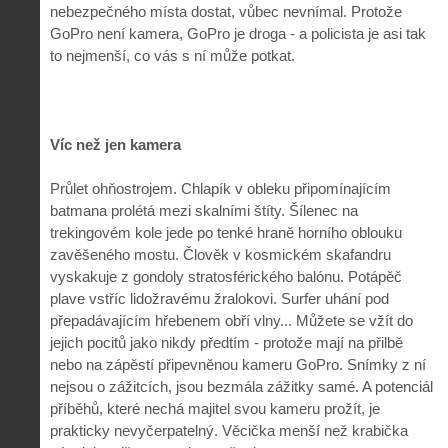
nebezpečného místa dostat, vůbec nevnímal. Protože
GoPro není kamera, GoPro je droga - a policista je asi tak
to nejmenší, co vás s ní může potkat.
Víc než jen kamera
Průlet ohňostrojem. Chlapík v obleku připomínajícím
batmana prolétá mezi skalními štíty. Šílenec na
trekingovém kole jede po tenké hraně horního oblouku
zavěšeného mostu. Člověk v kosmickém skafandru
vyskakuje z gondoly stratosférického balónu. Potápěč
plave vstříc lidožravému žralokovi. Surfer uhání pod
přepadávajícím hřebenem obří vlny... Můžete se vžít do
jejich pocitů jako nikdy předtím - protože mají na přilbě
nebo na zápěstí připevněnou kameru GoPro. Snímky z ní
nejsou o zážitcích, jsou bezmála zážitky samé. A potenciál
příběhů, které nechá majitel svou kameru prožít, je
prakticky nevyčerpatelný. Věcička menší než krabička